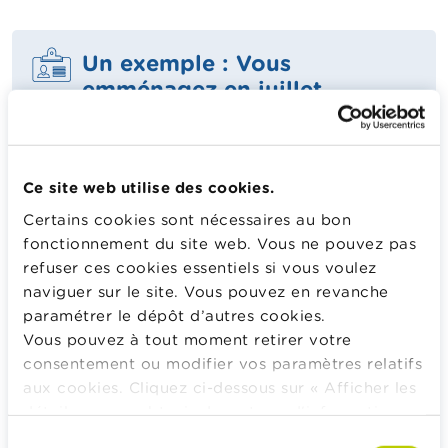
Un exemple : Vous
emménagez en juillet
2025 en Wallonie
Au 1er janvier 2026, vous y êtes donc domicilié.
Ce sera donc la Région wallonne qui vous
Ce site web utilise des cookies.
enverra une déclaration fiscale, qui percevra une
Certains cookies sont nécessaires au bon
partie de votre impôt et qui vous accordera
fonctionnement du site web. Vous ne pouvez pas
certains avantages fiscaux, selon ses
refuser ces cookies essentiels si vous voulez
compétences attribuées pour l’année des
naviguer sur le site. Vous pouvez en revanche
revenus 2025.
paramétrer le dépôt d’autres cookies.
Vous pouvez à tout moment retirer votre
consentement ou modifier vos paramètres relatifs
aux cookies. Cliquez ci-dessous sur « Afficher les
Calculateurs, conseils pratiques, checklists
détails » pour obtenir davantage d'informations.
Budget, payer, emprunter et assurer
La politique en matière de cookies est
Sélection
Famille