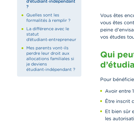
d’étudiant‑indépendant
?
Quelles sont les
Vous êtes enco
formalités à remplir ?
vous êtes cont
La différence avec le
peine d'envisa
statut
vos études tou
d’étudiant‑entrepreneur
Mes parents vont-ils
Qui peut
perdre leur droit aux
allocations familiales si
d’étudi
je deviens
étudiant‑indépendant ?
Pour bénéficier
Avoir entre 
Être inscrit
Et bien sûr 
les autorisa