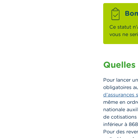
Bon
Ce statut n'
vous ne ser
Quelles 
Pour lancer un
obligatoires au
d’assurances s
même en ordre a
nationale auxi
de cotisations
inférieur à 86
Pour des reven