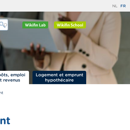
NL
FR
ôts, emploi
Logement et emprunt
t revenus
hypothécaire
nt
nt