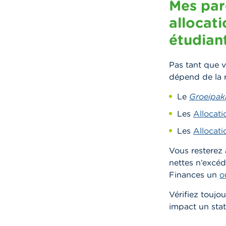
Mes pare
allocati
étudian
Pas tant que v
dépend de la r
Le
Groeipak
Les
Allocati
Les
Allocati
Vous resterez 
nettes n’excéd
Finances un
o
Vérifiez toujo
impact un stat