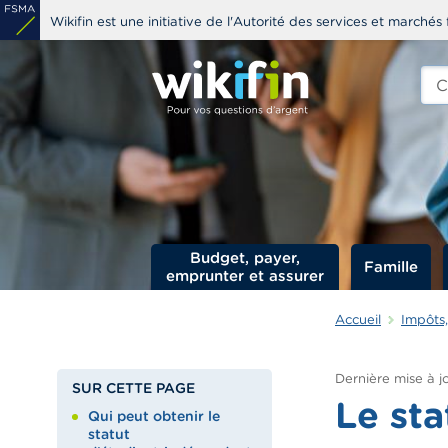
Aller
Wikifin est une initiative de l'Autorité des services et marchés 
au
contenu
Che
edit
principal
s
Budget, payer,
Famille
emprunter et assurer
Accueil
Impôts,
Dernière mise à jo
SUR CETTE PAGE
Le sta
Qui peut obtenir le
statut