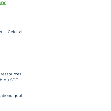
ux
il. Celui-ci
 ressources
web du SPF
cations quel