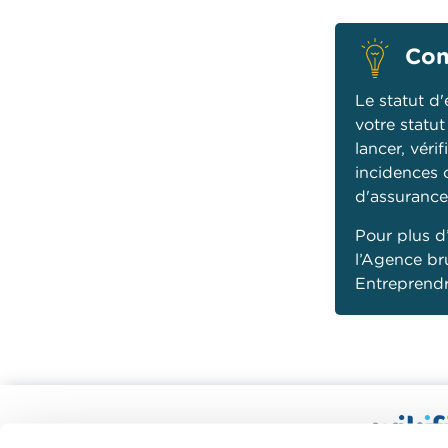
Con
Le statut d
votre statut
lancer, véri
incidences 
d'assurance
Pour plus d
l’Agence br
Entreprendr
Calculateurs, conseils pratiques,