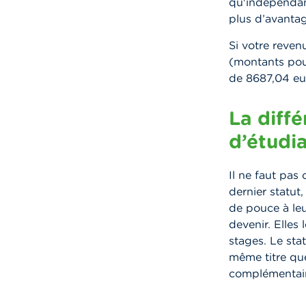
qu'indépendant
plus d’avanta
Si votre reven
(montants pou
de 8687,04 eu
La diffé
d’étudi
Il ne faut pas
dernier statut
de pouce à leu
devenir. Elles
stages. Le sta
même titre que
complémentair