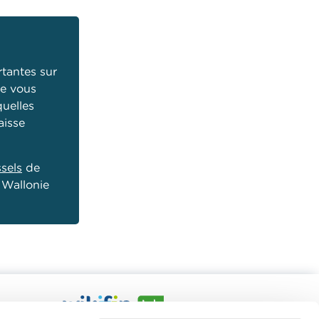
tantes sur
de vous
quelles
aisse
sels
de
Wallonie