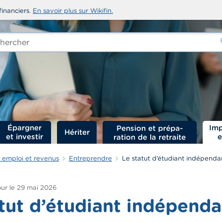
financiers.
En savoir plus sur Wikifin.
rcher
-
Épargner
Imp
Hériter
et investir
e
 emploi et revenus
Entreprendre
Le statut d’étudiant indépenda
ur le
29 mai 2026
tut d’étudiant indépenda