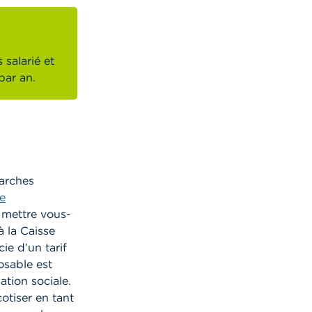
 salarié et
par an.
marches
se
s mettre vous-
à la Caisse
ie d’un tarif
osable est
ation sociale.
otiser en tant