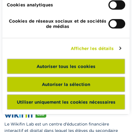
Wikifin.be veut vous aider dans vos décisions financières. Il
Cookies analytiques
met gratuitement à votre disposition une information
indépendante, fiable et pratique. Il est sans aucun lien avec
Cookies de réseaux sociaux et de sociétés
les acteurs financiers privés.
de médias
En savoir plus sur Wikifin
Afficher les détails
Wikifin School met gratuitement à disposition des
Autoriser tous les cookies
enseignants du matériel pédagogique varié et des
formations pour les aider à faire de l’éducation financière et
à la consommation responsable en classe.
Autoriser la sélection
Vers Wikifin School
Utiliser uniquement les cookies nécessaires
Le Wikifin Lab est un centre d'éducation financière
interactif et digital dans lequel les élèves du secondaire