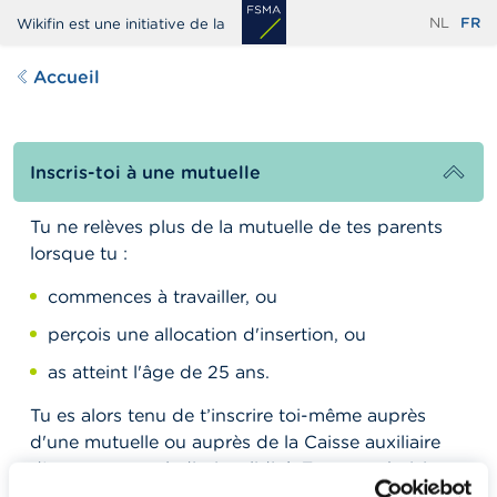
Aller
NL
FR
Wikifin est une initiative de la
au
contenu
Accueil
principal
Inscris-toi à une mutuelle
Tu ne relèves plus de la mutuelle de tes parents
lorsque tu :
commences à travailler, ou
perçois une allocation d'insertion, ou
as atteint l'âge de 25 ans.
Tu es alors tenu de t’inscrire toi-même auprès
d'une mutuelle ou auprès de la Caisse auxiliaire
d'assurance maladie-invalidité. Tu peux choisir
librement l'organisme auquel tu souhaites t’affilier,