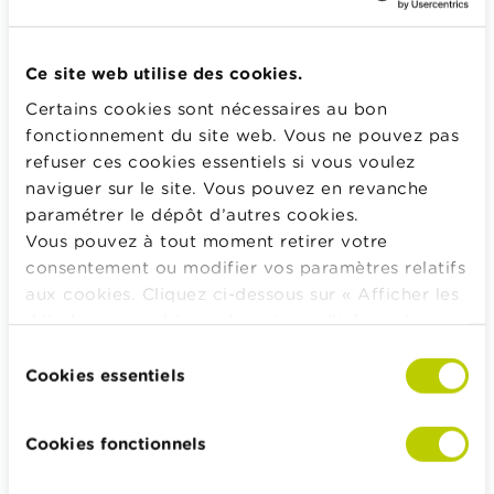
et il est utile de
comparer les différentes offres
.
Ce site web utilise des cookies.
Que fait une mutuelle ?
Certains cookies sont nécessaires au bon
fonctionnement du site web. Vous ne pouvez pas
Calculateurs, conseils pratiques, checklists
refuser ces cookies essentiels si vous voulez
naviguer sur le site. Vous pouvez en revanche
Budget, payer, emprunter et assurer
paramétrer le dépôt d’autres cookies.
Famille
Vous pouvez à tout moment retirer votre
Épargner et investir
consentement ou modifier vos paramètres relatifs
Hériter
aux cookies. Cliquez ci-dessous sur « Afficher les
détails » pour obtenir davantage d'informations.
Pension et préparation de la retraite
La politique en matière de cookies est
Sélection
Impôts, emplois et revenus
consultable dans son intégralité
ici
.
Cookies essentiels
du
Logement et emprunt hypothécaire
consentement
Cookies fonctionnels