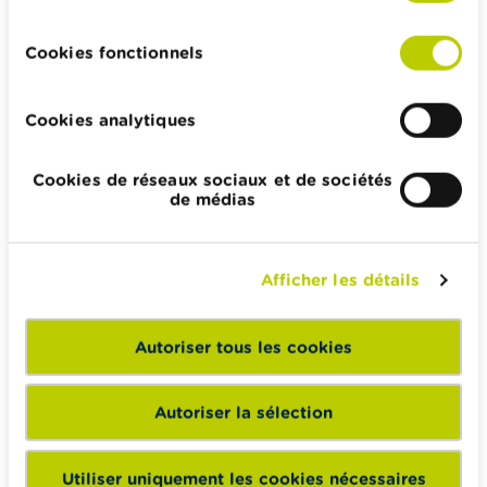
Hériter
consentement
Pension et préparation de la retraite
Cookies fonctionnels
Impôts, emplois et revenus
Logement et emprunt hypothécaire
Cookies analytiques
Cookies de réseaux sociaux et de sociétés
de médias
Wikifin.be veut vous aider dans vos décisions financières. Il
met gratuitement à votre disposition une information
indépendante, fiable et pratique. Il est sans aucun lien avec
Afficher les détails
les acteurs financiers privés.
En savoir plus sur Wikifin
Autoriser tous les cookies
Autoriser la sélection
Wikifin School met gratuitement à disposition des
enseignants du matériel pédagogique varié et des
Utiliser uniquement les cookies nécessaires