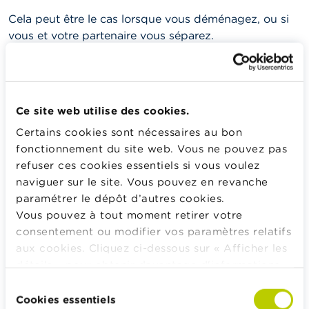
Cela peut être le cas lorsque vous déménagez, ou si
vous et votre partenaire vous séparez.
Comment mettre fin de manière anticipée à votre
crédit hypothécaire et qu’en pense le fournisseur de
crédit ?
Ce site web utilise des cookies.
Comment mettre fin à un crédit hypothécaire ? Que
Certains cookies sont nécessaires au bon
se passe-t-il si vous souhaitez quitter votre
fonctionnement du site web. Vous ne pouvez pas
logement hypothéqué ?
refuser ces cookies essentiels si vous voulez
Qu’est-ce qu’une indemnité de remploi ?
naviguer sur le site. Vous pouvez en revanche
paramétrer le dépôt d’autres cookies.
Vous pouvez à tout moment retirer votre
Calculateurs, conseils pratiques, checklists
consentement ou modifier vos paramètres relatifs
aux cookies. Cliquez ci-dessous sur « Afficher les
Budget, payer, emprunter et assurer
détails » pour obtenir davantage d'informations.
Famille
La politique en matière de cookies est
Sélection
Épargner et investir
consultable dans son intégralité
ici
.
Cookies essentiels
du