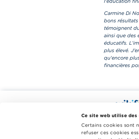
l'éducation fin
Carmine Di Noi
bons résultats
témoignent du 
ainsi que des 
éducatifs. L’i
plus élevé. J’
qu'encore plus
financières po
Calculateurs, conseils pratiques,
checklists
Wikifin.be
Ce site web utilise des
Budget, payer, emprunter et assurer
décisions f
Certains cookies sont 
à votre di
Famille
refuser ces cookies ess
indépendant