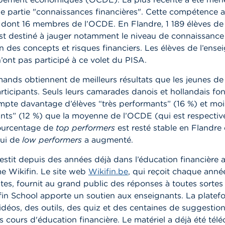
e partie "connaissances financières". Cette compétence a
 dont 16 membres de l’OCDE. En Flandre, 1 189 élèves de 
st destiné à jauger notamment le niveau de connaissance
des concepts et risques financiers. Les élèves de l’ens
ont pas participé à ce volet du PISA.
mands obtiennent de meilleurs résultats que les jeunes de 
rticipants. Seuls leurs camarades danois et hollandais fon
pte davantage d’élèves “très performants” (16 %) et moi
nts” (12 %) que la moyenne de l’OCDE (qui est respectiv
pourcentage de
top performers
est resté stable en Flandre 
lui de
low performers
a augmenté.
stit depuis des années déjà dans l’éducation financière a
 Wikifin. Le site web
Wikifin.be
, qui reçoit chaque anné
sites, fournit au grand public des réponses à toutes sorte
fin School apporte un soutien aux enseignants. La platef
idéos, des outils, des quiz et des centaines de suggestio
les cours d'éducation financière. Le matériel a déjà été tél