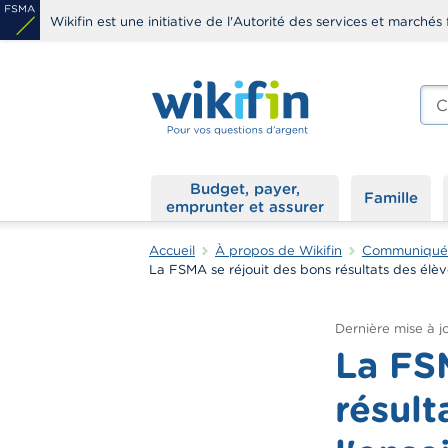
Aller
Wikifin est une initiative de l'Autorité des services et marchés 
au
contenu
principal
Che
edit
s
Budget, payer,
Famille
emprunter et assurer
Accueil
À propos de Wikifin
Communiqués 
La FSMA se réjouit des bons résultats des élè
Dernière mise à jo
La FS
résult