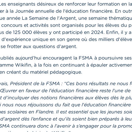
Les enseignants désireux de renforcer leur formation en l
er à la Journée annuelle de l'éducation financière. En out
ue année La Semaine de l'Argent, une semaine thématiqu
s concours et activités sont organisés pour les élèves du p
us de 125 000 élèves y ont participé en 2024. Enfin, il y a
 d'expérience unique en son genre où des milliers d'élèv
e frotter aux questions d'argent.
publiés aujourd’hui encouragent la FSMA à poursuivre ses 
amme Wikifin, à la fois en continuant à épauler activemen
 en créant du matériel pédagogique.
ais, Président de la FSMA : “Ces bons résultats ne nous 
 Œuvrer en faveur de l'éducation financière reste l'une de 
nt d’inculquer des notions financières aux élèves dès le pl
 nous nous réjouissons du fait que l'éducation financière 
 scolaires en Flandre. Il est essentiel que les jeunes soie
d'argent dès l’enfance et qu'ils soient bien préparés à leu
FSMA continuera donc à l'avenir à s’engager pour la prom