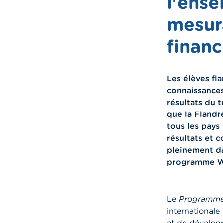
l'ens
mesur
financ
Les élèves fl
connaissances
résultats du 
que la Flandr
tous les pays
résultats et c
pleinement da
programme Wi
Le
Programme 
internationale 
et de dévelop