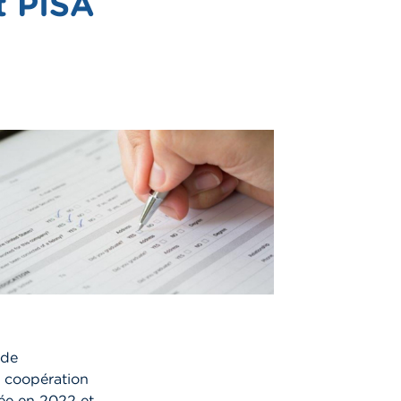
t PISA
ude
de coopération
ée en 2022 et