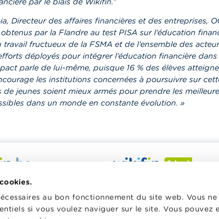
ancière par le biais de Wikifin.”
a, Directeur des affaires financières et des entreprises, O
 obtenus par la Flandre au test PISA sur l’éducation finan
travail fructueux de la FSMA et de l’ensemble des acteur
efforts déployés pour intégrer l’éducation financière dans 
mpact parle de lui-même, puisque 16 % des élèves atteignen
encourage les institutions concernées à poursuivre sur cett
 de jeunes soient mieux armés pour prendre les meilleure
ssibles dans un monde en constante évolution. »
 veut vous aider dans vos
Wikifin School met gratuiteme
 cookies.
inancières. Il met gratuitement
disposition des enseignants du
nécessaires au bon fonctionnement du site web. Vous n
sposition une information
pédagogique varié et des form
entiels si vous voulez naviguer sur le site. Vous pouvez
e, fiable et pratique. Il est
les aider à faire de l’éducation 