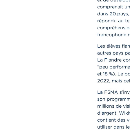
comprenait un
dans 20 pays,
répondu au te
compréhension 
francophone n’
Les élèves fla
autres pays pa
La Flandre com
“peu performa
et 18 %). Le 
2022, mais ce
La FSMA s’inve
son programme
millions de vi
d’argent. Wiki
contient des v
utiliser dans 