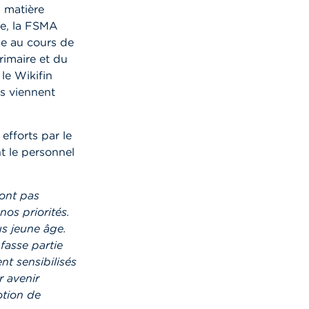
a matière
re, la FSMA
e au cours de
rimaire et du
 le Wikifin
es viennent
efforts par le
t le personnel
font pas
nos priorités.
us jeune âge.
fasse partie
nt sensibilisés
r avenir
otion de