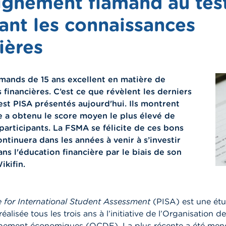
eignement flamand au tes
ant les connaissances
ières
amands de 15 ans excellent en matière de
 financières. C’est ce que révèlent les derniers
test PISA présentés aujourd'hui. Ils montrent
e a obtenu le score moyen le plus élevé de
 participants. La FSMA se félicite de ces bons
ontinuera dans les années à venir à s’investir
ns l'éducation financière par le biais de son
kifin.
for International Student Assessment
(PISA) est une ét
réalisée tous les trois ans à l’initiative de l’Organisation 
pement économiques (OCDE). La plus récente a été men