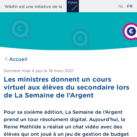
Aller
NL
FR
Wikifin est une initiative de la
au
contenu
principal
Accueil
Dernière mise à jour le
18 mars 2021
Les ministres donnent un cours
virtuel aux élèves du secondaire lors
de La Semaine de l’Argent
Pour sa sixième édition, La Semaine de l’Argent
prend un tour résolument digital. Aujourd’hui, la
Reine Mathilde a réalisé un
chat
vidéo avec des
élèves qui ont joué à un jeu de gestion de budget