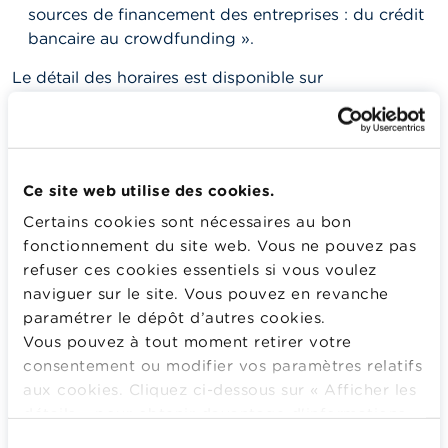
sources de financement des entreprises : du crédit
bancaire au crowdfunding ».
Le détail des horaires est disponible sur
www.wikifin.be
. Les cours des Ministres seront
ensuite mis à la disposition de l’ensemble des
enseignants pour qu’ils puissent les utiliser en classe.
Ils seront accessibles sur le plateforme Wikifin School,
Ce site web utilise des cookies.
l’espace « enseignants » de Wikifin.be. Cette initiative
répond à la demande croissante de matériel digital et
Certains cookies sont nécessaires au bon
viendra s’ajouter à l’ensemble des pistes
fonctionnement du site web. Vous ne pouvez pas
pédagogiques proposées aux enseignants qui
refuser ces cookies essentiels si vous voulez
souhaitent introduire l’éducation financière et à la
naviguer sur le site. Vous pouvez en revanche
consommation responsable dans leurs classes.
paramétrer le dépôt d’autres cookies.
Vous pouvez à tout moment retirer votre
consentement ou modifier vos paramètres relatifs
er
Les élèves du 1
degré du secondaire
aux cookies. Cliquez ci-dessous sur « Afficher les
jouent le Wikifin Quiz
détails » pour obtenir davantage d'informations.
La politique en matière de cookies est
Sélection