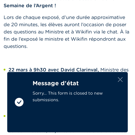
Semaine de l’Argent !
Lors de chaque exposé, d’une durée approximative
de 20 minutes, les élèves auront l’occasion de poser
des questions au Ministre et à Wikifin via le chat. À la
fin de l’exposé le ministre et Wikifin répondront aux
questions.
22 mars à 9h30
avec David Clarinval,
Ministre des
Classes moyennes, des Indépendants, des PME et
Message d'état
de l’Agriculture et des Réformes
institutionnelles :
Quelle est la différence entre le
Sorry… This form is closed to new
statut d’indépendant en individuel et en
submissions.
société ?
23 mars à 10h30 avec Eva De Bleeker
, Secrétaire
d’État au Budget et à la Protection des
consommateurs, adjointe au Ministre de la Justice