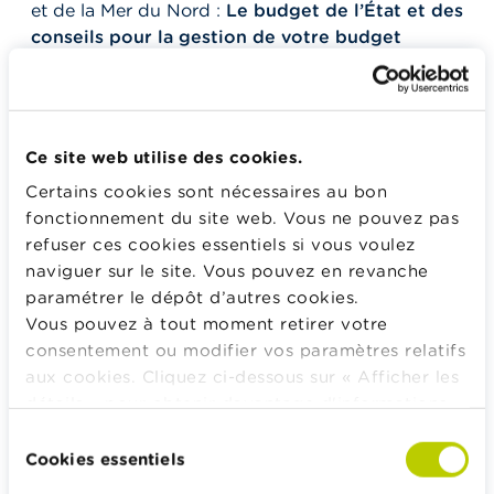
et de la Mer du Nord :
Le budget de l’État et des
conseils pour la gestion de votre budget
23 mars à 15h20 avec Alexander De Croo
, Premier
Ministre :
Du troc au bitcoin : l’évolution des
moyens de paiement dans une économie
toujours plus digitale
Ce site web utilise des cookies.
24 mars à 9h00
avec Karine Lalieux
, Ministre des
Certains cookies sont nécessaires au bon
Pensions et de l’Intégration sociale, chargée des
fonctionnement du site web. Vous ne pouvez pas
Personnes handicapées, de la Lutte contre la
refuser ces cookies essentiels si vous voulez
pauvreté et de Beliris :
Le fonctionnement de la
naviguer sur le site. Vous pouvez en revanche
sécurité sociale
paramétrer le dépôt d’autres cookies.
Vous pouvez à tout moment retirer votre
25 mars à 14h45 avec Pierre-Yves Dermagne,
consentement ou modifier vos paramètres relatifs
Vice-Premier Ministre et Ministre de l’Economie et
aux cookies. Cliquez ci-dessous sur « Afficher les
du Travail :
Le marché du travail et les métiers
détails » pour obtenir davantage d'informations.
d’avenir
La politique en matière de cookies est
Sélection
25 mars à 9h30 avec Vincent Van Peteghem,
consultable dans son intégralité
ici
.
Cookies essentiels
du
Vice-Premier Ministre et Ministre des Finances,
consentement