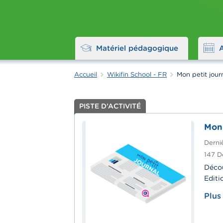
Matériel pédagogique
Accueil
Wikifin School - FR
Mon petit jour
PISTE D’ACTIVITÉ
Mon 
Derniè
147
D
Décou
Editi
Plus