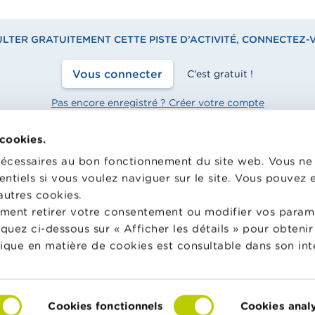
TER GRATUITEMENT CETTE PISTE D’ACTIVITÉ, CONNECTEZ-
Vous connecter
C'est gratuit !
Pas encore enregistré ? Créer votre compte
 cookies.
nécessaires au bon fonctionnement du site web. Vous n
entiels si vous voulez naviguer sur le site. Vous pouvez
hool met gratuitement à
Wikifin.be est un site internet 
n des enseignants du matériel
vous aider dans vos décisions f
autres cookies.
e varié et des formations pour
Il met gratuitement à votre dis
ment retirer votre consentement ou modifier vos param
 faire de l’éducation financière
une information indépendante, 
liquez ci-dessous sur « Afficher les détails » pour obten
nsommation responsable en
pratique. Il est sans aucun lien 
tique en matière de cookies est consultable dans son int
acteurs financiers privés.
in School
En savoir plus sur Wikifin
Cookies fonctionnels
Cookies anal