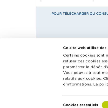
POUR TÉLÉCHARGER OU CONSUL
Ce site web utilise des
Main
Matériel pédagogique
Certains cookies sont 
Menu
refuser ces cookies ess
Wikifin Sc
Agenda
dispositio
paramétrer le dépôt d’
School
pédagogiqu
Glossaire
Vous pouvez à tout mo
les aider à
relatifs aux cookies. C
et à la co
d'informations. La poli
classe.
Vers Wikif
Sélection
Cookies essentiels
du