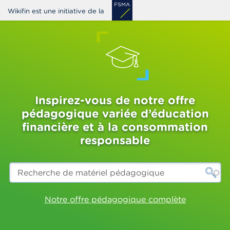
Aller
Wikifin est une initiative de la
au
contenu
principal
Inspirez-vous de notre offre
pédagogique variée d’éducation
financière et à la consommation
responsable
Recherche
de
matériel
pédagogique
Notre offre pédagogique complète