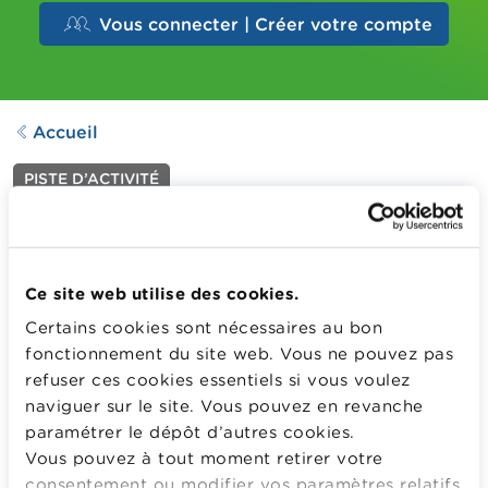
Vous connecter | Créer votre compte
Accueil
PISTE D’ACTIVITÉ
Mon petit journal - La
Semaine de l'Argent 2025
(en noir et blanc)
Ce site web utilise des cookies.
Dernière mise à jour le
04.03.2025
Certains cookies sont nécessaires au bon
80
Downloads
fonctionnement du site web. Vous ne pouvez pas
Découvrez un petit journal plein d'activités et de jeux
refuser ces cookies essentiels si vous voulez
qui permet de parler d'argent, d'épargne et de fraude à
naviguer sur le site. Vous pouvez en revanche
l'école et à la maison.
paramétrer le dépôt d’autres cookies.
Plus d'information
Vous pouvez à tout moment retirer votre
consentement ou modifier vos paramètres relatifs