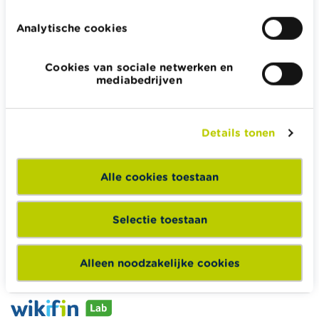
Analytische cookies
Cookies van sociale netwerken en
Wikifin.be helpt je bij financiële beslissingen. Ze stelt gratis
mediabedrijven
betrouwbare en handige informatie ter beschikking,
onafhankelijk van private financiële spelers.
Lees meer over Wikifin
Details tonen
Alle cookies toestaan
Wikifin School biedt gratis en heel divers pedagogisch
lesmateriaal en opleidingen aan leerkrachten om hen te
Selectie toestaan
ondersteunen bij hun lessen financiële educatie.
Naar Wikifin School
Alleen noodzakelijke cookies