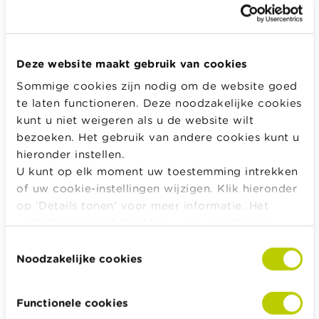
Geef het wachtwoord dat bij je e-mail hoort.
Deze website maakt gebruik van cookies
Sommige cookies zijn nodig om de website goed
Inloggen
te laten functioneren. Deze noodzakelijke cookies
kunt u niet weigeren als u de website wilt
bezoeken. Het gebruik van andere cookies kunt u
hieronder instellen.
Alle rekentools, checklists en meer
U kunt op elk moment uw toestemming intrekken
of uw cookie-instellingen wijzigen. Klik hieronder
Budget, betalen, lenen en verzekeren
op ‘Details tonen’ voor meer informatie. Het
Familie
volledige cookiebeleid kan u
hier
raadplegen.
Sparen en beleggen
Toestemmingsselectie
Erven
Noodzakelijke cookies
Pensioen en pensioenvoorbereiding
Belasting, werk en inkomen
Functionele cookies
Woning en hypothecaire lening