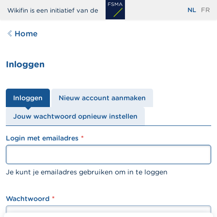
Overslaan
NL
FR
Wikifin is een initiatief van de
en
naar
Home
de
inhoud
Inloggen
gaan
Primaire
Inloggen
Nieuw account aanmaken
tabs
Jouw wachtwoord opnieuw instellen
Login met emailadres
textfield
Je kunt je emailadres gebruiken om in te loggen
Wachtwoord
password