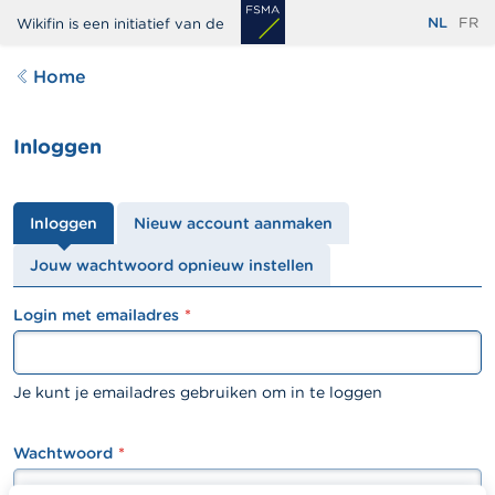
Overslaan
NL
FR
Wikifin is een initiatief van de
en
naar
Home
de
inhoud
Inloggen
gaan
Primaire
Inloggen
Nieuw account aanmaken
tabs
Jouw wachtwoord opnieuw instellen
Login met emailadres
textfield
Je kunt je emailadres gebruiken om in te loggen
Wachtwoord
password