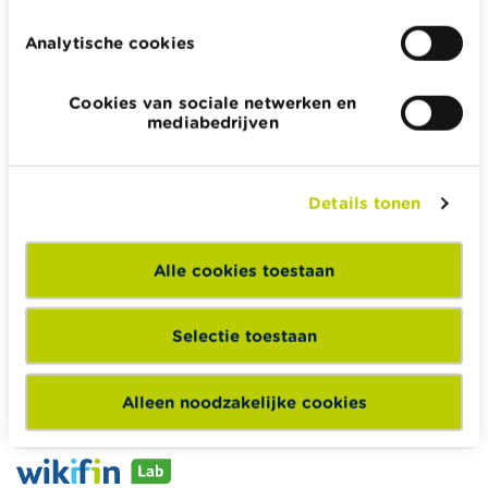
Analytische cookies
Cookies van sociale netwerken en
Wikifin.be helpt je bij financiële beslissingen. Ze stelt gratis
mediabedrijven
betrouwbare en handige informatie ter beschikking,
onafhankelijk van private financiële spelers.
Lees meer over Wikifin
Details tonen
Alle cookies toestaan
Wikifin School biedt gratis en heel divers pedagogisch
lesmateriaal en opleidingen aan leerkrachten om hen te
Selectie toestaan
ondersteunen bij hun lessen financiële educatie.
Naar Wikifin School
Alleen noodzakelijke cookies