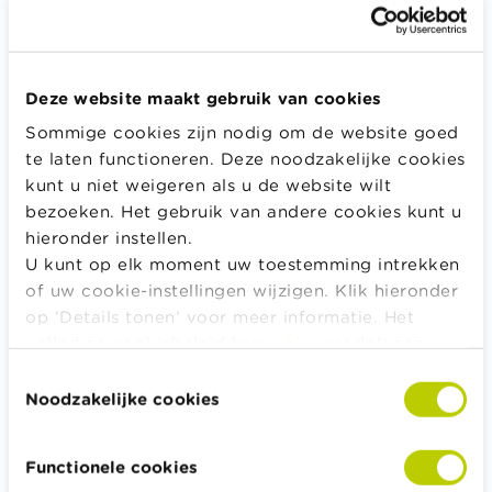
Geef het wachtwoord dat bij je e-mail hoort.
Deze website maakt gebruik van cookies
Sommige cookies zijn nodig om de website goed
Inloggen
te laten functioneren. Deze noodzakelijke cookies
kunt u niet weigeren als u de website wilt
bezoeken. Het gebruik van andere cookies kunt u
hieronder instellen.
Alle rekentools, checklists en meer
U kunt op elk moment uw toestemming intrekken
of uw cookie-instellingen wijzigen. Klik hieronder
Budget, betalen, lenen en verzekeren
op ‘Details tonen’ voor meer informatie. Het
Familie
volledige cookiebeleid kan u
hier
raadplegen.
Sparen en beleggen
Toestemmingsselectie
Erven
Noodzakelijke cookies
Pensioen en pensioenvoorbereiding
Belasting, werk en inkomen
Functionele cookies
Woning en hypothecaire lening