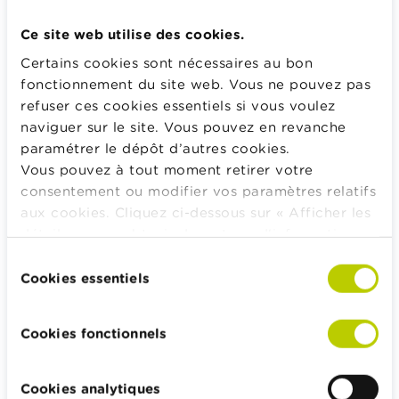
sinistre avec une assurance auto omnium ?
Ce site web utilise des cookies.
Certains cookies sont nécessaires au bon
Calculateurs, conseils pratiques, checklists
fonctionnement du site web. Vous ne pouvez pas
refuser ces cookies essentiels si vous voulez
Budget, payer, emprunter et assurer
naviguer sur le site. Vous pouvez en revanche
Famille
paramétrer le dépôt d’autres cookies.
Épargner et investir
Vous pouvez à tout moment retirer votre
Hériter
consentement ou modifier vos paramètres relatifs
aux cookies. Cliquez ci-dessous sur « Afficher les
Pension et préparation de la retraite
détails » pour obtenir davantage d'informations.
Impôts, emplois et revenus
La politique en matière de cookies est
Sélection
Logement et emprunt hypothécaire
consultable dans son intégralité
ici
.
Cookies essentiels
du
consentement
Cookies fonctionnels
Wikifin.be veut vous aider dans vos décisions financières. Il
met gratuitement à votre disposition une information
Cookies analytiques