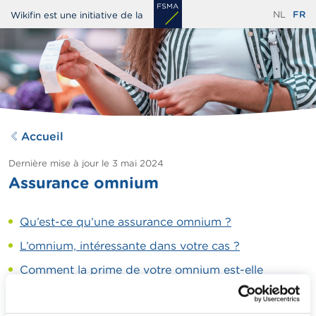
Aller
NL
FR
Wikifin est une initiative de la
au
contenu
principal
Accueil
Dernière mise à jour le
3 mai 2024
Assurance omnium
Qu’est-ce qu’une assurance omnium ?
L’omnium, intéressante dans votre cas ?
Comment la prime de votre omnium est-elle
calculée ?
Comment est calculé l’indemnisation en cas de