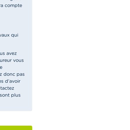
ra compte
vaux qui
ous avez
sureur vous
ée
ez donc pas
s d’avoir
ntactez
sont plus