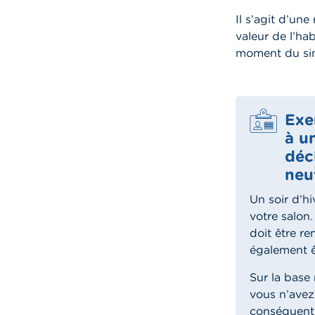
Il s’agit d’un
valeur de l’hab
moment du sin
Exe
à u
déc
neu
Un soir d’hi
votre salon.
doit être re
également ê
Sur la base
vous n’avez
conséquent 