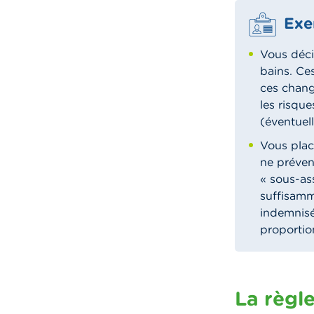
Exe
Vous déci
bains. Ce
ces chang
les risqu
(éventuel
Vous plac
ne préven
« sous-as
suffisamme
indemnisé
proportion
La règl