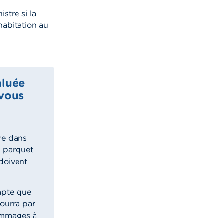
stre si la
’habitation au
aluée
 vous
are dans
e parquet
 doivent
mpte que
pourra par
dommages à