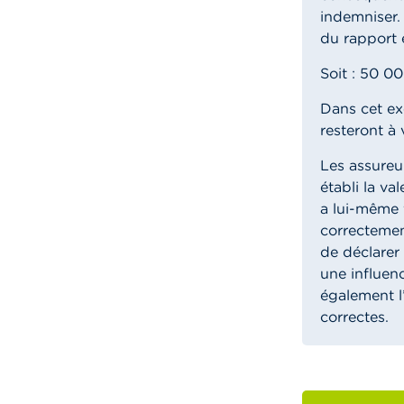
indemniser.
du rapport e
Soit : 50 
Dans cet ex
resteront à 
Les assureu
établi la va
a lui-même f
correctemen
de déclarer
une influen
également l
correctes.