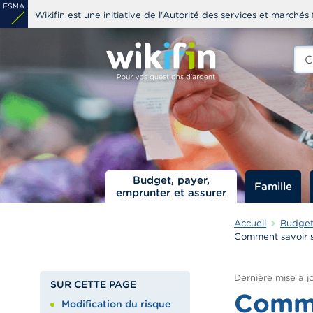
Aller
Wikifin est une initiative de l'Autorité des services et marchés 
au
contenu
Che
edit
principal
s
Budget, payer,
Famille
emprunter et assurer
Accueil
Budget,
Comment savoir si
Dernière mise à jo
SUR CETTE PAGE
Comme
Modification du risque