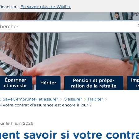
financiers.
En savoir plus sur Wikifin.
rcher
-
Épargner
Imp
Hériter
et investir
e
 payer, emprunter et assurer
S'assurer
Habiter
 votre contrat d’assurance est encore à jour ?
ur le
11 juin 2026
nt savoir si votre contr