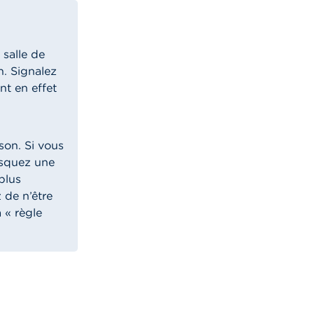
salle de
n. Signalez
nt en effet
son. Si vous
isquez une
plus
 de n’être
 « règle