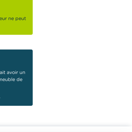
reur ne peut
it avoir un
 meuble de
.