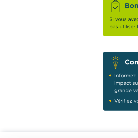
Bon
Si vous ave
pas utiliser
Con
Informez 
impact su
grande va
Vérifiez v