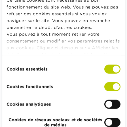
Certains cookies sont nécessaires au bon
temporaire,
fonctionnement du site web. Vous ne pouvez pas
évacuation de
refuser ces cookies essentiels si vous voulez
ruines…
naviguer sur le site. Vous pouvez en revanche
EXEMPLE
paramétrer le dépôt d’autres cookies.
Vous pouvez à tout moment retirer votre
À la suite d'un
consentement ou modifier vos paramètres relatifs
incendie dans
aux cookies. Cliquez ci-dessous sur « Afficher les
votre maison,
détails » pour obtenir davantage d'informations.
vous êtes
La politique en matière de cookies est
contraint de
Sélection
consultable dans son intégralité
ici
.
loger à l’hôtel.
Cookies essentiels
du
La couverture
consentement
complémentair
Cookies fonctionnels
e « frais de
logement »
vous permet de
Cookies analytiques
percevoir une
indemnité pour
les frais d’hôtel
Cookies de réseaux sociaux et de sociétés
engagés.
de médias