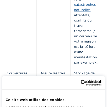
catastrophes
naturelles
,
attentats,
conflits du
travail,
terrorisme (si
un carreau de
votre maison
est brisé lors
d’une
manifestation
par exemple)…
Couvertures
Assure les frais
Stockage de
complémentair
que vous avez
meubles,
es : frais liés au
dû engager en
réparations
sinistre.
raison du
dans l’attente
sinistre.
de travaux plus
Ce site web utilise des cookies.
importants,
logement