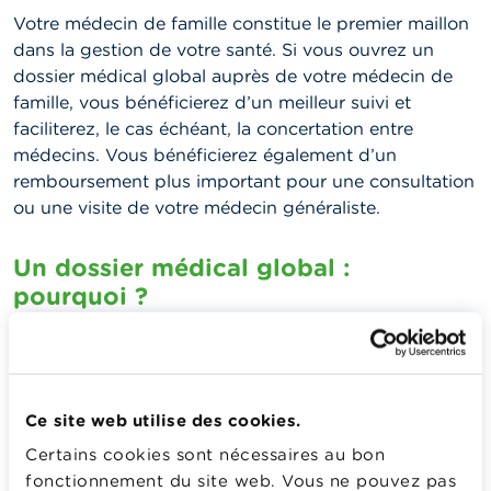
Votre médecin de famille constitue le premier maillon
dans la gestion de votre santé. Si vous ouvrez un
dossier médical global auprès de votre médecin de
famille, vous bénéficierez d’un meilleur suivi et
faciliterez, le cas échéant, la concertation entre
médecins. Vous bénéficierez également d’un
remboursement plus important pour une consultation
ou une visite de votre médecin généraliste.
Un dossier médical global :
pourquoi ?
Un DMG contient toutes vos données médicales,
comme vos traitements en cours, des interventions
antérieures, des maladies chroniques. Grâce à la
Ce site web utilise des cookies.
centralisation de vos données dans un seul dossier,
vous ouvrez la voie à une approche plus globale et
Certains cookies sont nécessaires au bon
plus efficace. Si vous avez un DMG, vous serez
fonctionnement du site web. Vous ne pouvez pas