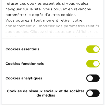
remboursé plus pour vos visites chez le médecin de
refuser ces cookies essentiels si vous voulez
famille. Le montant exact du remboursement dépend
naviguer sur le site. Vous pouvez en revanche
de votre situation familiale.
paramétrer le dépôt d’autres cookies.
Vous pouvez à tout moment retirer votre
Comment ouvrir un dossier médical
consentement ou modifier vos paramètres relatifs
aux cookies. Cliquez ci-dessous sur « Afficher les
global ?
détails » pour obtenir davantage d'informations.
La politique en matière de cookies est
Lors de votre prochaine visite chez le médecin de
Sélection
consultable dans son intégralité
ici
.
Cookies essentiels
famille, demandez-lui d’ouvrir un dossier médical
du
global. Pour plus d’informations, vous pouvez
consentement
également vous adresser à votre
mutualité
.
Cookies fonctionnels
Calculateurs, conseils pratiques, checklists
Cookies analytiques
Budget, payer, emprunter et assurer
Cookies de réseaux sociaux et de sociétés
Famille
de médias
Épargner et investir