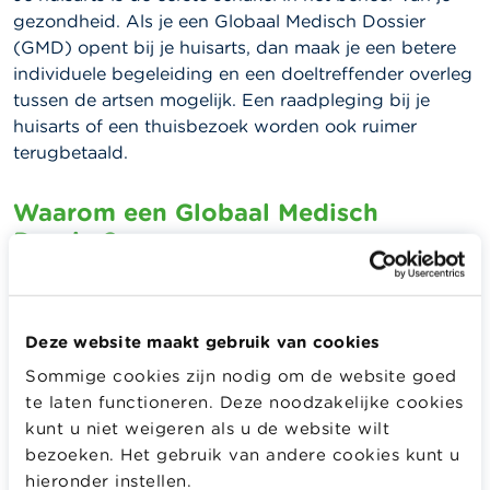
gezondheid. Als je een Globaal Medisch Dossier
(GMD) opent bij je huisarts, dan maak je een betere
individuele begeleiding en een doeltreffender overleg
tussen de artsen mogelijk. Een raadpleging bij je
huisarts of een thuisbezoek worden ook ruimer
terugbetaald.
Waarom een Globaal Medisch
Dossier?
Een GMD bevat al je medische gegevens, zoals je
lopende behandelingen, ingrepen, chronische ziekten.
Deze website maakt gebruik van cookies
De centralisatie van al je gezondheidsgegevens in één
dossier draagt bij tot een globalere en meer
Sommige cookies zijn nodig om de website goed
doeltreffende aanpak. Als je een GMD hebt, dan krijg
te laten functioneren. Deze noodzakelijke cookies
je ook meer terugbetaald voor een raadpleging van je
kunt u niet weigeren als u de website wilt
huisarts. Hoeveel precies, hangt af van je
bezoeken. Het gebruik van andere cookies kunt u
gezinssituatie.
hieronder instellen.