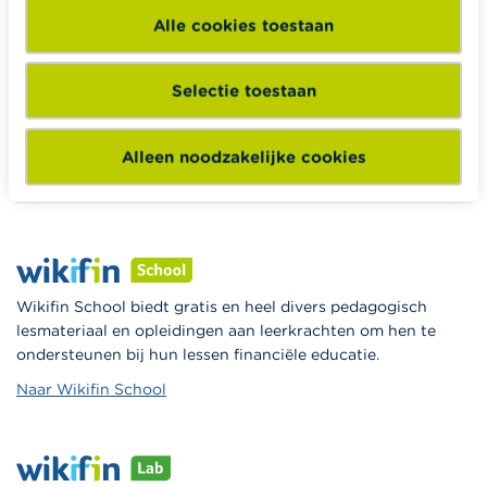
Alle cookies toestaan
Selectie toestaan
Wikifin.be helpt je bij financiële beslissingen. Ze stelt gratis
betrouwbare en handige informatie ter beschikking,
Alleen noodzakelijke cookies
onafhankelijk van private financiële spelers.
Lees meer over Wikifin
Wikifin School biedt gratis en heel divers pedagogisch
lesmateriaal en opleidingen aan leerkrachten om hen te
ondersteunen bij hun lessen financiële educatie.
Naar Wikifin School