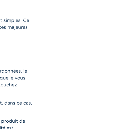
t simples. Ce
nces majeures
s
ordonnées, le
aquelle vous
 touchez
t, dans ce cas,
e produit de
lté est