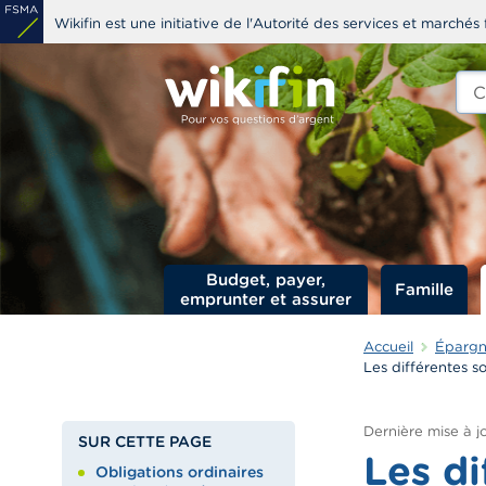
Aller
Wikifin est une initiative de l'Autorité des services et marchés 
au
contenu
Che
edit
principal
s
Budget, payer,
Famille
emprunter et assurer
Accueil
Épargne
Les différentes so
Dernière mise à jo
SUR CETTE PAGE
Les di
Obligations ordinaires