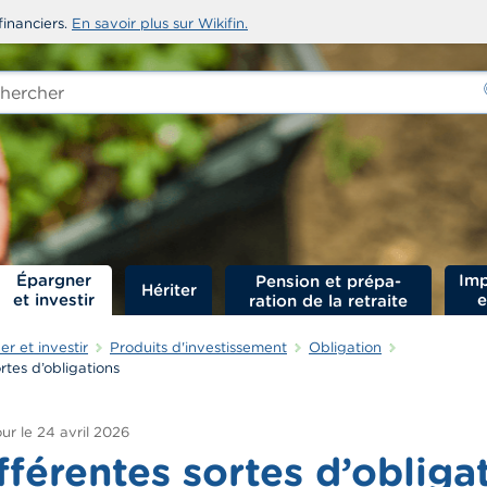
financiers.
En savoir plus sur Wikifin.
rcher
-
Épargner
Imp
Hériter
et investir
e
r et investir
Produits d'investissement
Obligation
rtes d’obligations
ur le
24 avril 2026
fférentes sortes d’obliga