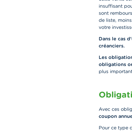
insuffisant po
sont remboursé
de liste, moin
votre investis
Dans le cas d'
créanciers.
Les obligatio
obligations or
plus important
Obligat
Avec ces obli
coupon annuel,
Pour ce type d