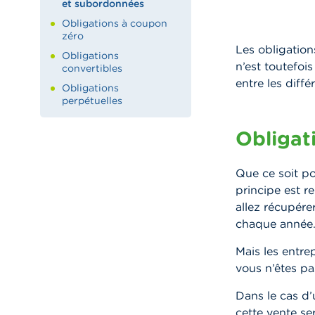
et subordonnées
Obligations à coupon
zéro
Les obligatio
Obligations
n’est toutefois
convertibles
entre les diffé
Obligations
perpétuelles
Obligat
Que ce soit po
principe est r
allez récupére
chaque année
Mais les entrep
vous n’êtes pa
Dans le cas d’u
cette vente ser