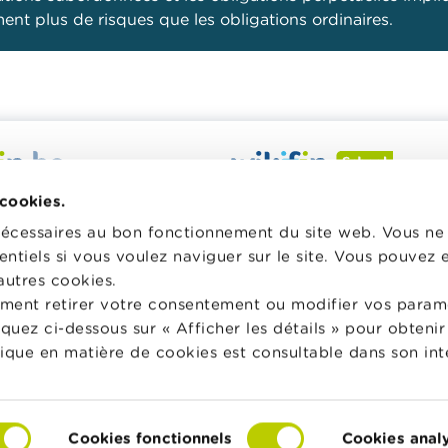
ent plus de risques que les obligations ordinaires.
 veut vous aider dans vos
Wikifin School met gratuiteme
 cookies.
inancières. Il met gratuitement
disposition des enseignants du
nécessaires au bon fonctionnement du site web. Vous n
sposition une information
pédagogique varié et des form
entiels si vous voulez naviguer sur le site. Vous pouvez
e, fiable et pratique. Il est
les aider à faire de l’éducation 
autres cookies.
 lien avec les acteurs
et à la consommation responsa
ment retirer votre consentement ou modifier vos param
privés.
classe.
liquez ci-dessous sur « Afficher les détails » pour obten
lus sur Wikifin
Vers Wikifin School
tique en matière de cookies est consultable dans son int
Cookies fonctionnels
Cookies anal