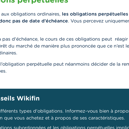
aux obligations ordinaires,
les obligations perpétuelles
 donc pas de date d'échéance
. Vous percevez uniquemen
 pas d'échéance, le cours de ces obligations peut réagir 
érêt du marché de manière plus prononcée que ce n’est l
inaires.
l’obligation perpétuelle peut néanmoins décider de la r
es.
seils Wikifin
 différents types d'obligations. Informez-vous bien à prop
ion que vous achetez et à propos de ses caractéristiques.
ations subordonnées et les obligations perpétuelles impli