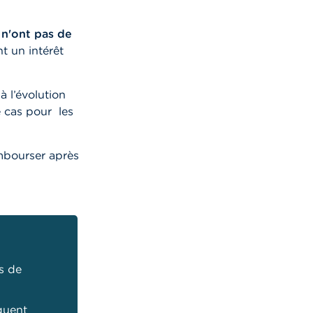
 n'ont pas de
t un intérêt
à l’évolution
e cas pour les
embourser après
os de
quent