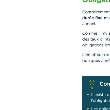
Contrairement 
durée fixe et
annuel.
Comme il n’y a
des taux d’int
obligations ord
L'émetteur de 
quelques anné
Con
Il existe
l’obligat
Les oblig