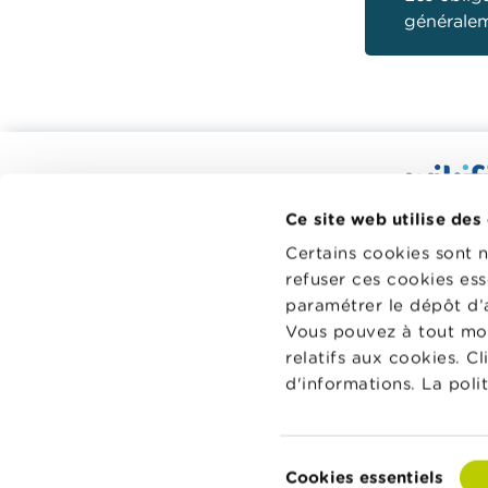
généralem
Calculateurs, conseils pratiques,
checklists
Wikifin.be
Ce site web utilise des
Budget, payer, emprunter et assurer
décisions f
Certains cookies sont 
à votre di
Famille
refuser ces cookies ess
indépendant
Épargner et investir
paramétrer le dépôt d’
sans aucun
Vous pouvez à tout mo
financiers 
Hériter
relatifs aux cookies. C
Pension et préparation de la retraite
En savoir p
d'informations. La poli
Impôts, emplois et revenus
Logement et emprunt hypothécaire
Sélection
Cookies essentiels