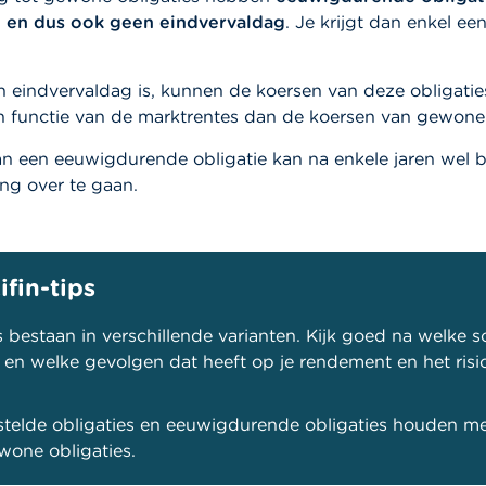
d en dus ook geen eindvervaldag
. Je krijgt dan enkel een
 eindvervaldag is, kunnen de koersen van deze obligaties
 functie van de marktrentes dan de koersen van gewone 
an een eeuwigdurende obligatie kan na enkele jaren wel 
ing over te gaan.
ifin-tips
s bestaan in verschillende varianten. Kijk goed na welke so
 en welke gevolgen dat heeft op je rendement en het risic
telde obligaties en eeuwigdurende obligaties houden mee
wone obligaties.