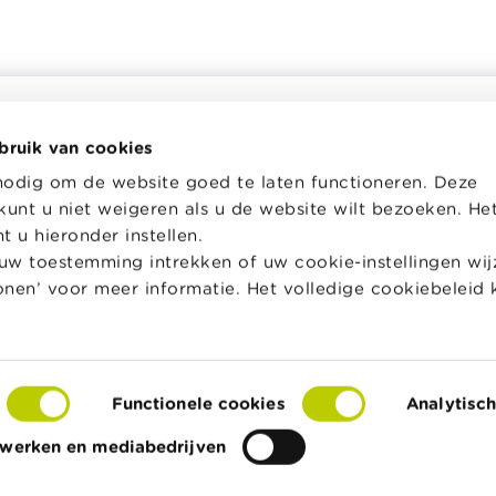
bruik van cookies
helpt je bij financiële
Wikifin School biedt gratis en h
nodig om de website goed te laten functioneren. Deze
en. Ze stelt gratis betrouwbare
pedagogisch lesmateriaal en o
kunt u niet weigeren als u de website wilt bezoeken. He
 informatie ter beschikking,
aan leerkrachten om hen te on
jk van private financiële
bij hun lessen financiële educat
 u hieronder instellen.
w toestemming intrekken of uw cookie-instellingen wijz
Naar Wikifin School
tonen’ voor meer informatie. Het volledige cookiebeleid 
over Wikifin
Functionele cookies
Analytisc
s
Toegankelijkheidsverklaring
© FSMA
twerken en mediabedrijven