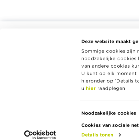
Alle rekentools, checklists en meer
Deze website maakt ge
Budget, betalen, lenen en verzekeren
Wikifin.be 
Sommige cookies zijn 
beslissing
Familie
noodzakelijke cookies 
en handige
Sparen en beleggen
onafhankeli
van andere cookies kunt
spelers.
Erven
U kunt op elk moment u
hieronder op ‘Details 
Pensioen en pensioenvoorbereiding
Lees meer 
u
hier
raadplegen.
Belasting, werk en inkomen
Woning en hypothecaire lening
Toestemmingsselectie
Noodzakelijke cookies
Over Wikifin
Contacteer Wikifin
Privacy & Cookie
Cookies van sociale ne
Details tonen