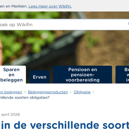
sten en Markten.
Lees meer over Wikifin.
ken
-
Sparen
Pensioen en
B
en
pensioen­
Erven
beleggen
voorbereiding
i
en beleggen
Beleggingsproducten
Obligatie
hillende soorten obligaties?
 april 2026
jn de verschillende soor