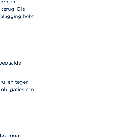
oor een
 terug. Die
belegging hebt
r bepaalde
nruilen tegen
 obligaties een
ies geen