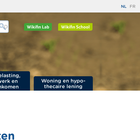
NL
FR
elasting,
Woning en hypo­
werk en
thecaire lening
nkomen
ten