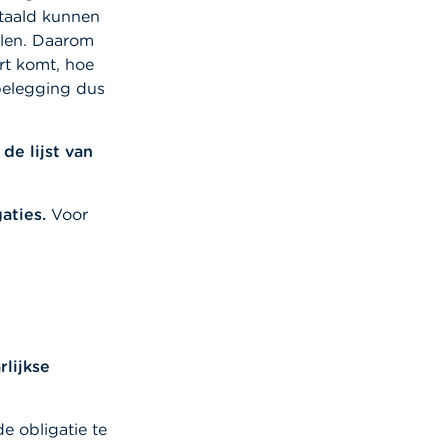
etaald kunnen
alen. Daarom
rt komt, hoe
 belegging dus
de lijst van
aties.
Voor
rlijkse
e obligatie te