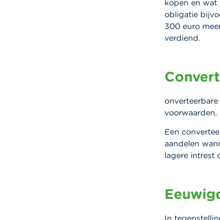
kopen en wat j
obligatie bijv
300 euro meer
verdiend.
Convert
onverteerbare 
voorwaarden, 
Een converteer
aandelen wanne
lagere intrest
Eeuwigd
In tegenstell