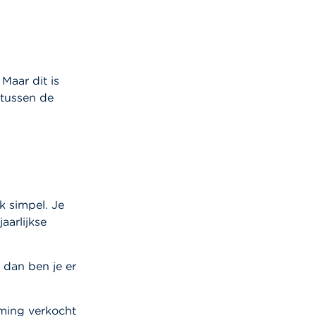
Maar dit is
n tussen de
jk simpel. Je
aarlijkse
, dan ben je er
eming verkocht