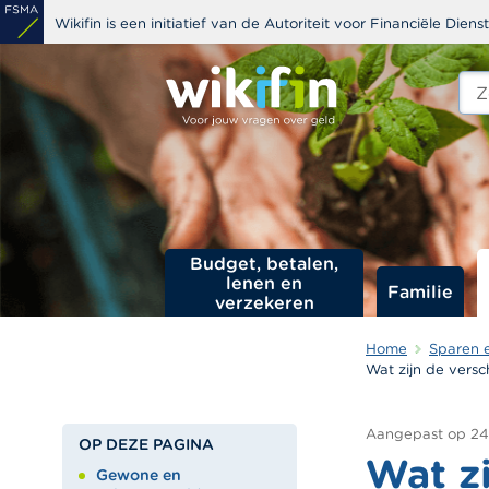
Overslaan
Wikifin is een initiatief van de Autoriteit voor Financiële Dien
en
naar
Zoe
edit
de
s
inhoud
gaan
Budget, betalen,
lenen en
Familie
verzekeren
Home
Sparen 
Wat zijn de versc
Aangepast op
24
OP DEZE PAGINA
Wat zi
Gewone en