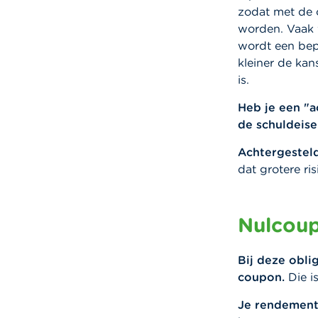
zodat met de 
worden. Vaak v
wordt een bep
kleiner de kan
is.
Heb je een "a
de schuldeise
Achtergesteld
dat grotere ri
Nulcoup
Bij deze oblig
coupon.
Die is
Je rendement 