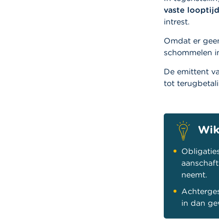
vaste looptij
intrest.
Omdat er geen
schommelen in
De emittent v
tot terugbetal
Wik
Obligatie
aanschaft
neemt.
Achterges
in dan ge