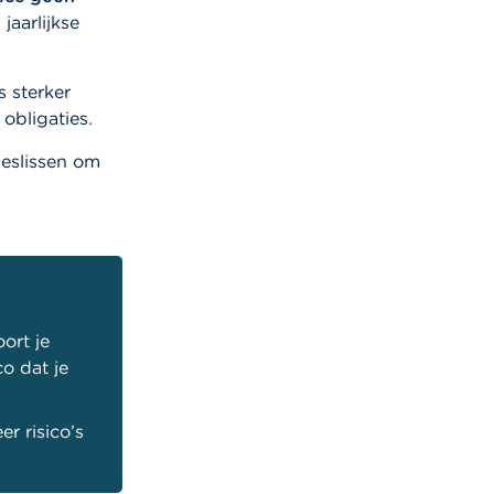
 jaarlijkse
 sterker
obligaties.
beslissen om
ort je
o dat je
r risico’s