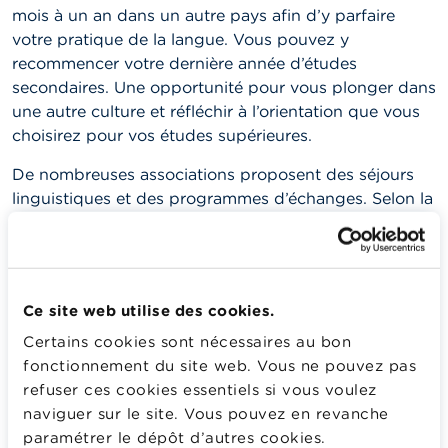
mois à un an dans un autre pays afin d’y parfaire
votre pratique de la langue. Vous pouvez y
recommencer votre dernière année d’études
secondaires. Une opportunité pour vous plonger dans
une autre culture et réfléchir à l’orientation que vous
choisirez pour vos études supérieures.
De nombreuses associations proposent des séjours
linguistiques et des programmes d’échanges. Selon la
durée du séjour, la formule choisie et l’organisme, les
tarifs peuvent varier sensiblement. Certains de ces
organismes peuvent éventuellement vous aider à
obtenir une bourse pour financer votre séjour.
Ce site web utilise des cookies.
Certains cookies sont nécessaires au bon
Plus d'info
fonctionnement du site web. Vous ne pouvez pas
refuser ces cookies essentiels si vous voulez
Étudier à l’étranger :
naviguer sur le site. Vous pouvez en revanche
paramétrer le dépôt d’autres cookies.