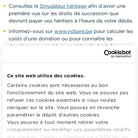
Consultez le
Simulateur héritage
afin d’avoir une
première vue sur les droits de succession que
devront payer vos héritiers à l’heure de votre décès.
Informez-vous sur
www.notaire.be
pour calculer les
coûts d’une donation ou pour connaître les
dernières nouveautés en matière de droit des
successions.
Les erreurs à ne pas commettre
Ce site web utilise des cookies.
Ne pas vous soucier de la transmission de votre
héritage.
Certains cookies sont nécessaires au bon
fonctionnement du site web. Vous ne pouvez pas
Ne pas préparer le terrain avec les principaux
refuser ces cookies essentiels si vous voulez
intéressés.
naviguer sur le site. Vous pouvez en revanche
Ne laisser aucune indication à vos héritiers sur la
paramétrer le dépôt d’autres cookies.
composition de votre patrimoine.
Vous pouvez à tout moment retirer votre
consentement ou modifier vos paramètres relatifs
Partager vos biens de manière inéquitable entre vos
aux cookies. Cliquez ci-dessous sur « Afficher les