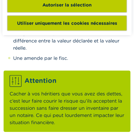
patrimoine du défunt dans la déclaration de
Autoriser la sélection
succession. Dans le cas d’une sous-évaluation, les
héritiers se verront infliger :
Utiliser uniquement les cookies nécessaires
Le paiement de droits de succession
complémentaires, calculés sur base de la
différence entre la valeur déclarée et la valeur
réelle.
Une amende par le fisc.
Attention
Cacher à vos héritiers que vous avez des dettes,
c’est leur faire courir le risque qu’ils acceptent la
succession sans faire dresser un inventaire par
un notaire. Ce qui peut lourdement impacter leur
situation financière.