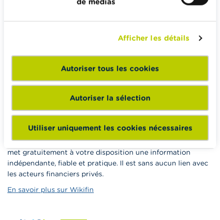
de médias
Budget, payer, emprunter et assurer
Famille
Épargner et investir
Afficher les détails
Hériter
Pension et préparation de la retraite
Autoriser tous les cookies
Impôts, emplois et revenus
Logement et emprunt hypothécaire
Autoriser la sélection
Utiliser uniquement les cookies nécessaires
Wikifin.be veut vous aider dans vos décisions financières. Il
met gratuitement à votre disposition une information
indépendante, fiable et pratique. Il est sans aucun lien avec
les acteurs financiers privés.
En savoir plus sur Wikifin