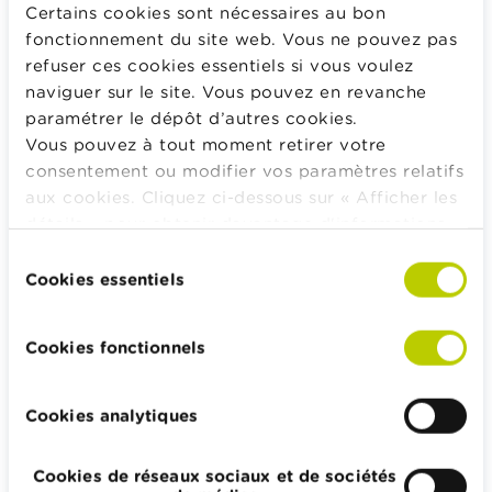
Les indemnités pour incapacité versées aux
Certains cookies sont nécessaires au bon
indépendants sont également déterminées en tenant
fonctionnement du site web. Vous ne pouvez pas
compte de la situation familiale. Le montant va donc
refuser ces cookies essentiels si vous voulez
évoluer en fonction de votre modification de statut
naviguer sur le site. Vous pouvez en revanche
familial.
paramétrer le dépôt d’autres cookies.
Vous pouvez à tout moment retirer votre
consentement ou modifier vos paramètres relatifs
Plus d'info
aux cookies. Cliquez ci-dessous sur « Afficher les
détails » pour obtenir davantage d'informations.
Votre mutualité également peut vous donner
La politique en matière de cookies est
Sélection
toutes les indications quant au montant que
consultable dans son intégralité
ici
.
Cookies essentiels
du
vous allez recevoir.
consentement
Cookies fonctionnels
emnités d’incapacité et d’invalidité pour les indépend
Cookies analytiques
Calculateurs, conseils pratiques, checklists
Cookies de réseaux sociaux et de sociétés