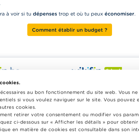
.
ra à voir si tu
dépenses
trop et où tu peux
économiser
.
Comment établir un budget ?
 veut vous aider dans vos
Wikifin School met gratuiteme
 cookies.
inancières. Il met gratuitement
disposition des enseignants du
nécessaires au bon fonctionnement du site web. Vous n
sposition une information
pédagogique varié et des form
entiels si vous voulez naviguer sur le site. Vous pouvez
e, fiable et pratique. Il est
les aider à faire de l’éducation 
autres cookies.
 lien avec les acteurs
et à la consommation responsa
ment retirer votre consentement ou modifier vos param
privés.
classe.
liquez ci-dessous sur « Afficher les détails » pour obten
lus sur Wikifin
Vers Wikifin School
tique en matière de cookies est consultable dans son int