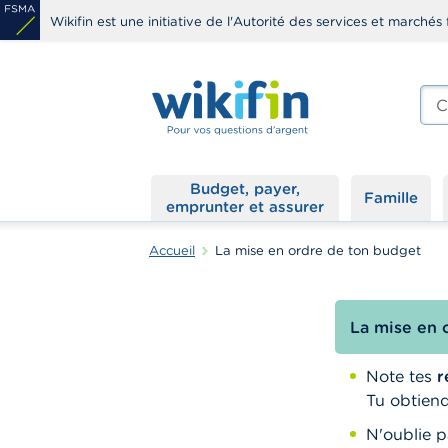
Aller
Wikifin est une initiative de l'Autorité des services et marchés 
au
contenu
principal
Che
edit
s
Budget, payer,
Famille
emprunter et assurer
Accueil
La mise en ordre de ton budget
La mise en 
Note tes
r
Tu obtien
N'oublie p