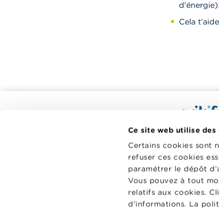
d'énergie)
Cela t’aide
Calculateurs, conseils pratiques,
checklists
Wikifin.be
Ce site web utilise des
Budget, payer, emprunter et assurer
décisions f
Certains cookies sont 
à votre di
Famille
refuser ces cookies ess
indépendant
Épargner et investir
paramétrer le dépôt d’
sans aucun
Vous pouvez à tout mo
financiers 
Hériter
relatifs aux cookies. C
Pension et préparation de la retraite
En savoir p
d'informations. La poli
Impôts, emplois et revenus