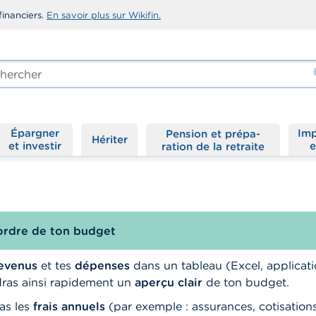
financiers.
En savoir plus sur Wikifin.
rcher
-
Épargner
Imp
Hériter
et investir
e
ordre de ton budget
evenus
et tes
dépenses
dans un tableau (Excel, applicati
dras ainsi rapidement un
aperçu clair
de ton budget.
as les
frais annuels
(par exemple : assurances, cotisations