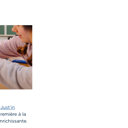
«
Just’in
première à la
richissante.