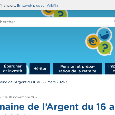
financiers.
En savoir plus sur Wikifin.
rcher
-
Épargner
Imp
Hériter
et investir
e
ine de l’Argent du 16 au 22 mars 2026 !
ur le
18 novembre 2025
aine de l’Argent du 16 