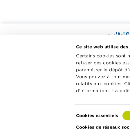
Calculateurs, conseils pratiques,
checklists
Wikifin.be
Ce site web utilise des
Budget, payer, emprunter et assurer
décisions f
Certains cookies sont 
à votre di
Famille
refuser ces cookies ess
indépendant
Épargner et investir
paramétrer le dépôt d’
sans aucun
Vous pouvez à tout mo
financiers 
Hériter
relatifs aux cookies. C
Pension et préparation de la retraite
En savoir p
d'informations. La poli
Impôts, emplois et revenus
Logement et emprunt hypothécaire
Sélection
Cookies essentiels
du
À propos de Wikifin
Contactez Wikifin
Privacy & 
consentement
Cookies de réseaux soc