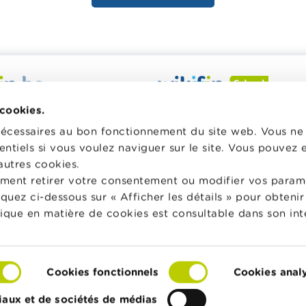
 veut vous aider dans vos
Wikifin School met gratuiteme
 cookies.
inancières. Il met gratuitement
disposition des enseignants du
nécessaires au bon fonctionnement du site web. Vous n
sposition une information
pédagogique varié et des form
entiels si vous voulez naviguer sur le site. Vous pouvez
e, fiable et pratique. Il est
les aider à faire de l’éducation 
autres cookies.
 lien avec les acteurs
et à la consommation responsa
ment retirer votre consentement ou modifier vos param
privés.
classe.
liquez ci-dessous sur « Afficher les détails » pour obten
lus sur Wikifin
Vers Wikifin School
tique en matière de cookies est consultable dans son int
Cookies fonctionnels
Cookies anal
Cookies
Déclaration d'accessibilité
© FSMA
iaux et de sociétés de médias