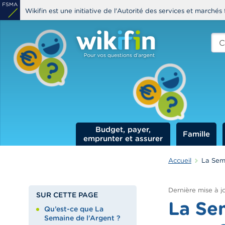
Aller
Wikifin est une initiative de l'Autorité des services et marchés 
au
contenu
Che
edit
principal
s
Budget, payer,
Famille
emprunter et assurer
Accueil
La Sema
Dernière mise à jo
SUR CETTE PAGE
La Sem
Qu’est-ce que La
Semaine de l’Argent ?