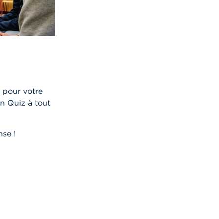
 pour votre
in Quiz à tout
se !