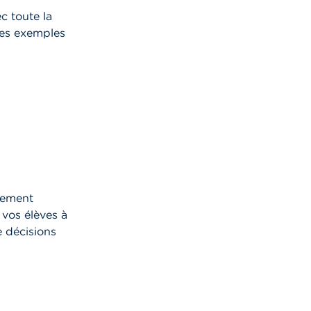
c toute la
des exemples
nement
z vos élèves à
de décisions