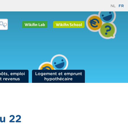
NL
FR
ôts, emploi
Logement et emprunt
t revenus
hypothécaire
au 22