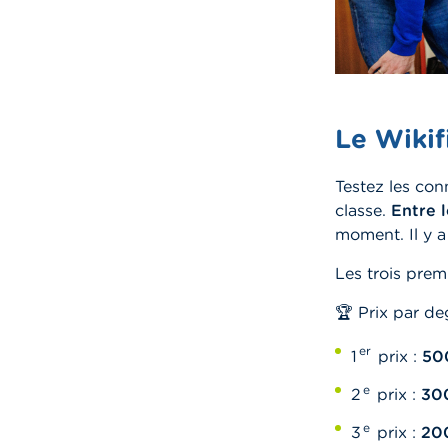
Le Wikif
Testez les con
classe.
Entre 
moment. Il y 
Les trois prem
🏆 Prix par de
er
1
prix :
50
e
2
prix :
30
e
3
prix :
20