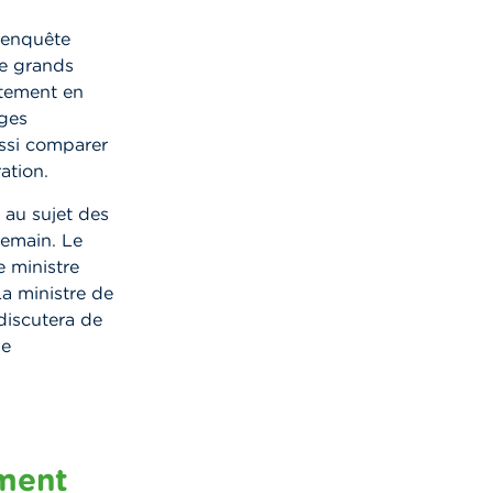
l’enquête
de grands
rtement en
lges
ussi comparer
ation.
 au sujet des
demain. Le
e ministre
La ministre de
discutera de
de
ement