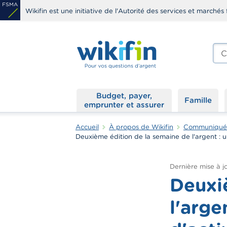
Aller
Wikifin est une initiative de l'Autorité des services et marchés 
au
contenu
principal
Che
edit
s
Budget, payer,
Famille
emprunter et assurer
Accueil
À propos de Wikifin
Communiqués 
Deuxième édition de la semaine de l'argent : un
Dernière mise à jo
Deuxi
l'arge