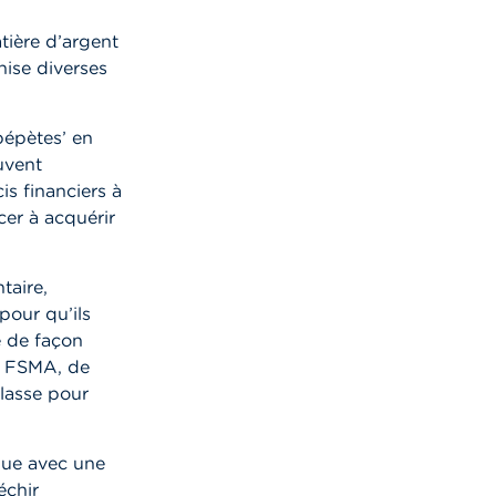
tière d’argent
nise diverses
pépètes’ en
uvent
is financiers à
cer à acquérir
taire,
pour qu’ils
e de façon
la FSMA, de
lasse pour
que avec une
échir