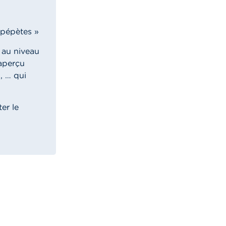
 pépètes »
t au niveau
 aperçu
, … qui
er le