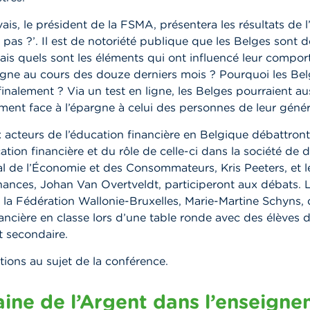
ais, le président de la FSMA, présentera les résultats de 
pas ?’. Il est de notoriété publique que les Belges sont 
is quels sont les éléments qui ont influencé leur compo
rgne au cours des douze derniers mois ? Pourquoi les Be
finalement ? Via un test en ligne, les Belges pourraient a
ent face à l’épargne à celui des personnes de leur génér
 acteurs de l’éducation financière en Belgique débattront
cation financière et du rôle de celle-ci dans la société de 
al de l’Économie et des Consommateurs, Kris Peeters, et l
nances, Johan Van Overtveldt, participeront aux débats. 
 la Fédération Wallonie-Bruxelles, Marie-Martine Schyns, 
nancière en classe lors d’une table ronde avec des élèves 
t secondaire.
tions au sujet de la conférence.
ine de l’Argent dans l’enseign