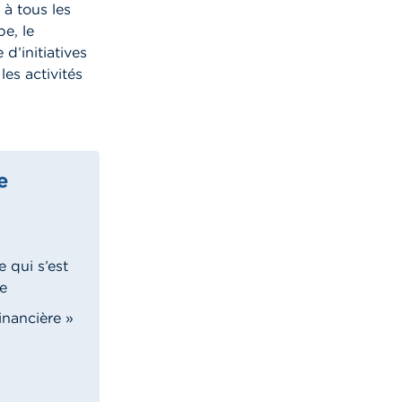
à tous les
e, le
’initiatives
es activités
e
 qui s’est
e
inancière »
i)