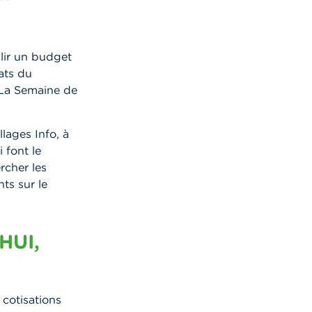
blir un budget
ats du
 La Semaine de
illages Info, à
 font le
rcher les
ts sur le
HUI,
 cotisations