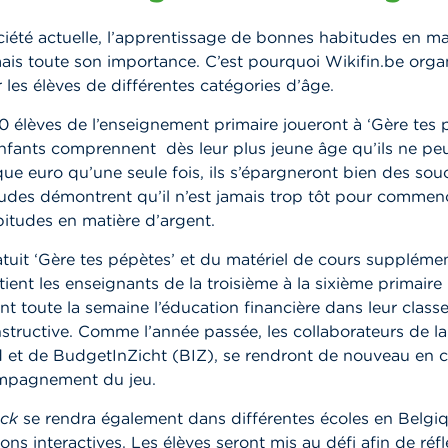
iété actuelle, l’apprentissage de bonnes habitudes en ma
ais toute son importance. C’est pourquoi Wikifin.be orga
r les élèves de différentes catégories d’âge.
 élèves de l’enseignement primaire joueront à ‘Gère tes 
 enfants comprennent dès leur plus jeune âge qu’ils ne pe
e euro qu’une seule fois, ils s’épargneront bien des souc
études démontrent qu’il n’est jamais trop tôt pour commen
itudes en matière d’argent.
atuit ‘Gère tes pépètes’ et du matériel de cours supplémen
tient les enseignants de la troisième à la sixième primaire 
t toute la semaine l’éducation financière dans leur class
structive. Comme l’année passée, les collaborateurs de 
d et de BudgetInZicht (BIZ), se rendront de nouveau en c
ompagnement du jeu.
uck
se rendra également dans différentes écoles en Belgi
ons interactives. Les élèves seront mis au défi afin de réfl