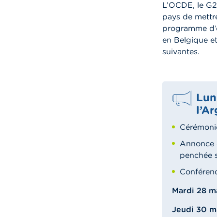
L’OCDE, le G2
pays de mettre
programme d’é
en Belgique et
suivantes.
Lun
l’Ar
Cérémonie
Annonce d
penchée s
Conférenc
Mardi 28 m
Jeudi 30 