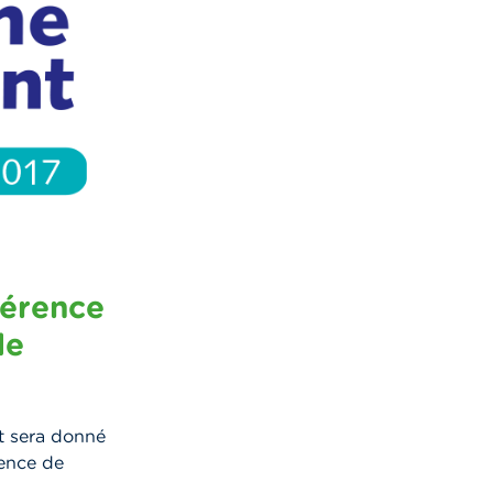
férence
de
t sera donné
sence de