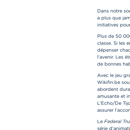
Dans notre soc
a plus que jam
initiatives pou
Plus de 50 000
classe. Si les
dépenser chaqu
l’avenir. Les 
de bonnes hab
Avec le jeu gr
Wikifin.be sou
abordent duran
amusante et in
L’Echo/De Tij
assurer l’acc
Le
Federal Tr
série d’animati