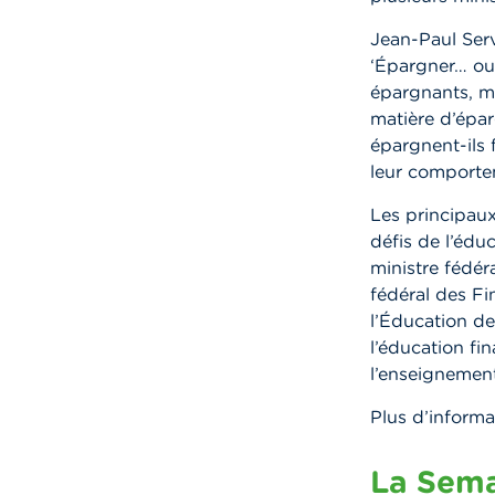
Jean-Paul Serv
‘Épargner… ou 
épargnants, ma
matière d’épa
épargnent-ils 
leur comportem
Les principaux
défis de l’édu
ministre fédér
fédéral des Fi
l’Éducation de
l’éducation fi
l’enseignemen
Plus d’informa
La Sema