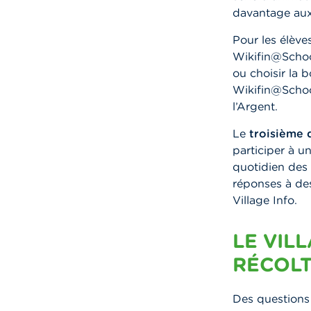
davantage aux
Pour les élèv
Wikifin@School
ou choisir la 
Wikifin@Schoo
l’Argent.
Le
troisième 
participer à u
quotidien des 
réponses à des
Village Info.
LE VIL
RÉCOLT
Des questions 