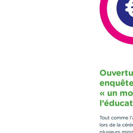
Ouvertu
enquête
« un mon
l’éducat
Tout comme l’
lors de la cér
plusieurs minis