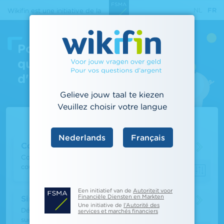
Aller
NL
FR
Wikifin est une initiative de la
au
contenu
principal
Pour vos
questions
d'argent
Gelieve jouw taal te kiezen
Veuillez choisir votre langue
Calculateurs populaires
Nederlands
Français
Comparateur de comptes à vue
Comparez le coût des services liés à un compte
courant
Een initiatief van de
Autoriteit voor
Financiële Diensten en Markten
Simulateur héritage
Une initiative de
l’Autorité des
Découvrez comment s’effectue le partage d’une
services et marchés financiers
succession et quel sera le montant des droits de