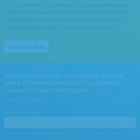
Si vous détenez des actions ou des obligations sur un
compte-titres auprès d’un établissement financier,
vous recevez des communications relatives à des
"opérations sur titres" (ou corporate action).
En savoir plus
Inscrivez-vous dès maintenant à notre
lettre d’information Wikifin pleine de
conseils fiables sur l’argent
*
champ obligatoire
Adresse e-mail :