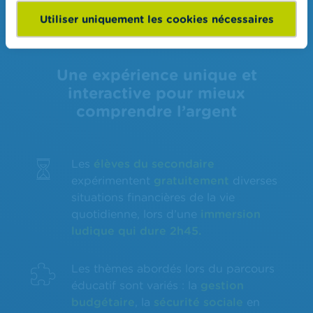
Utiliser uniquement les cookies nécessaires
Une expérience unique et
interactive pour mieux
comprendre l’argent
Les
élèves du secondaire
expérimentent
gratuitement
diverses
situations financières de la vie
quotidienne, lors d’une
immersion
ludique qui dure 2h45.
Les thèmes abordés lors du parcours
éducatif sont variés : la
gestion
budgétaire
, la
sécurité sociale
en