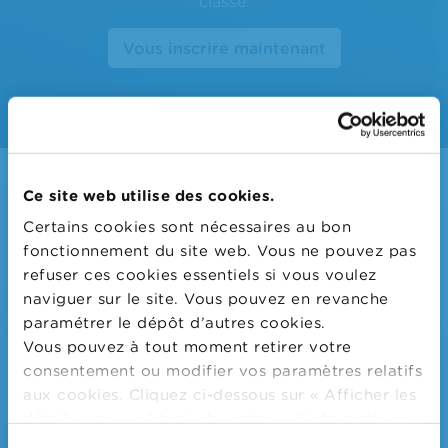
classe.
Vous inscrire maintenant
Ce site web utilise des cookies.
Certains cookies sont nécessaires au bon
fonctionnement du site web. Vous ne pouvez pas
Inspirez-vous de notre offre
refuser ces cookies essentiels si vous voulez
pédagogique variée d’éducation
naviguer sur le site. Vous pouvez en revanche
financière et à la consommation
paramétrer le dépôt d’autres cookies.
responsable
Vous pouvez à tout moment retirer votre
consentement ou modifier vos paramètres relatifs
aux cookies. Cliquez ci-dessous sur « Afficher les
détails » pour obtenir davantage d'informations.
Wikifin School met
gratuitement
à
La politique en matière de cookies est
disposition des enseignants du