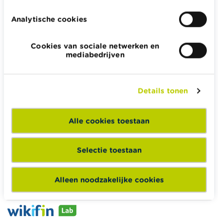
Analytische cookies
Cookies van sociale netwerken en
Wikifin.be helpt je bij financiële beslissingen. Ze stelt gratis
mediabedrijven
betrouwbare en handige informatie ter beschikking,
onafhankelijk van private financiële spelers.
Lees meer over Wikifin
Details tonen
Alle cookies toestaan
Wikifin School biedt gratis en heel divers pedagogisch
lesmateriaal en opleidingen aan leerkrachten om hen te
Selectie toestaan
ondersteunen bij hun lessen financiële educatie.
Naar Wikifin School
Alleen noodzakelijke cookies