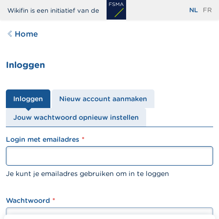
Overslaan
NL
FR
Wikifin is een initiatief van de
en
naar
Home
de
inhoud
Inloggen
gaan
Primaire
Inloggen
Nieuw account aanmaken
tabs
Jouw wachtwoord opnieuw instellen
Login met emailadres
textfield
Je kunt je emailadres gebruiken om in te loggen
Wachtwoord
password