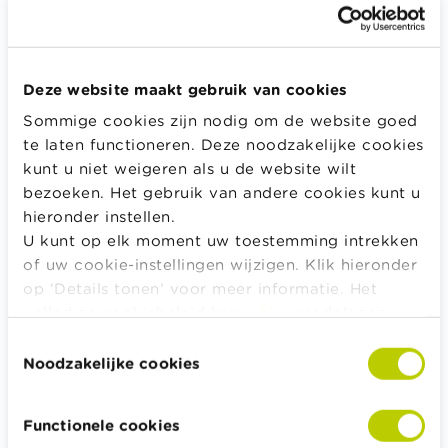
Geef het wachtwoord dat bij je e-mail hoort.
Deze website maakt gebruik van cookies
Sommige cookies zijn nodig om de website goed
Inloggen
te laten functioneren. Deze noodzakelijke cookies
kunt u niet weigeren als u de website wilt
bezoeken. Het gebruik van andere cookies kunt u
hieronder instellen.
Alle rekentools, checklists en meer
U kunt op elk moment uw toestemming intrekken
of uw cookie-instellingen wijzigen. Klik hieronder
Budget, betalen, lenen en verzekeren
op ‘Details tonen’ voor meer informatie. Het
Familie
volledige cookiebeleid kan u
hier
raadplegen.
Sparen en beleggen
Toestemmingsselectie
Erven
Noodzakelijke cookies
Pensioen en pensioenvoorbereiding
Belasting, werk en inkomen
Functionele cookies
Woning en hypothecaire lening