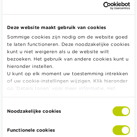
Geef het wachtwoord dat bij je e-mail hoort.
Deze website maakt gebruik van cookies
Sommige cookies zijn nodig om de website goed
Inloggen
te laten functioneren. Deze noodzakelijke cookies
kunt u niet weigeren als u de website wilt
bezoeken. Het gebruik van andere cookies kunt u
hieronder instellen.
Alle rekentools, checklists en meer
U kunt op elk moment uw toestemming intrekken
of uw cookie-instellingen wijzigen. Klik hieronder
Budget, betalen, lenen en verzekeren
op ‘Details tonen’ voor meer informatie. Het
Familie
volledige cookiebeleid kan u
hier
raadplegen.
Sparen en beleggen
Toestemmingsselectie
Erven
Noodzakelijke cookies
Pensioen en pensioenvoorbereiding
Belasting, werk en inkomen
Functionele cookies
Woning en hypothecaire lening