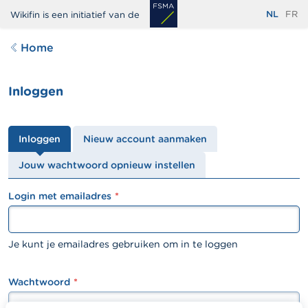
Overslaan
NL
FR
Wikifin is een initiatief van de
en
naar
Home
de
inhoud
Inloggen
gaan
Primaire
Inloggen
Nieuw account aanmaken
tabs
Jouw wachtwoord opnieuw instellen
Login met emailadres
textfield
Je kunt je emailadres gebruiken om in te loggen
Wachtwoord
password