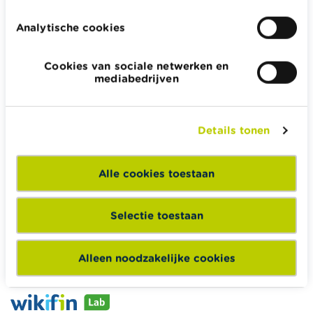
Analytische cookies
Cookies van sociale netwerken en
Wikifin.be helpt je bij financiële beslissingen. Ze stelt gratis
mediabedrijven
betrouwbare en handige informatie ter beschikking,
onafhankelijk van private financiële spelers.
Lees meer over Wikifin
Details tonen
Alle cookies toestaan
Wikifin School biedt gratis en heel divers pedagogisch
lesmateriaal en opleidingen aan leerkrachten om hen te
Selectie toestaan
ondersteunen bij hun lessen financiële educatie.
Naar Wikifin School
Alleen noodzakelijke cookies