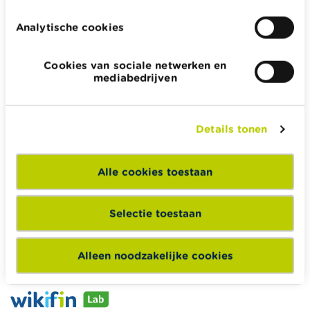
Analytische cookies
Cookies van sociale netwerken en
Wikifin.be helpt je bij financiële beslissingen. Ze stelt gratis
mediabedrijven
betrouwbare en handige informatie ter beschikking,
onafhankelijk van private financiële spelers.
Lees meer over Wikifin
Details tonen
Alle cookies toestaan
Wikifin School biedt gratis en heel divers pedagogisch
lesmateriaal en opleidingen aan leerkrachten om hen te
Selectie toestaan
ondersteunen bij hun lessen financiële educatie.
Naar Wikifin School
Alleen noodzakelijke cookies