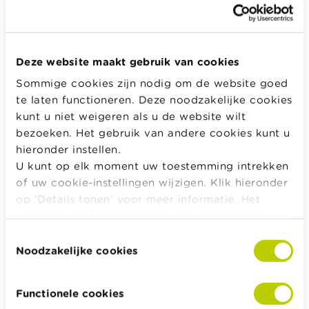
Geef het wachtwoord dat bij je e-mail hoort.
Deze website maakt gebruik van cookies
Sommige cookies zijn nodig om de website goed
Inloggen
te laten functioneren. Deze noodzakelijke cookies
kunt u niet weigeren als u de website wilt
bezoeken. Het gebruik van andere cookies kunt u
hieronder instellen.
Alle rekentools, checklists en meer
U kunt op elk moment uw toestemming intrekken
of uw cookie-instellingen wijzigen. Klik hieronder
Budget, betalen, lenen en verzekeren
op ‘Details tonen’ voor meer informatie. Het
Familie
volledige cookiebeleid kan u
hier
raadplegen.
Sparen en beleggen
Toestemmingsselectie
Erven
Noodzakelijke cookies
Pensioen en pensioenvoorbereiding
Belasting, werk en inkomen
Functionele cookies
Woning en hypothecaire lening