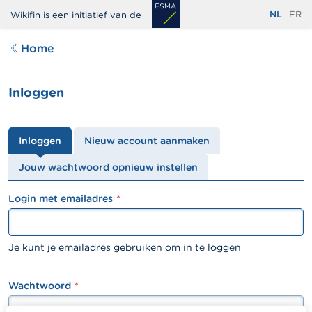
Overslaan
NL
FR
Wikifin is een initiatief van de
en
naar
Home
de
inhoud
Inloggen
gaan
Primaire
Inloggen
Nieuw account aanmaken
tabs
Jouw wachtwoord opnieuw instellen
Login met emailadres
textfield
Je kunt je emailadres gebruiken om in te loggen
Wachtwoord
password