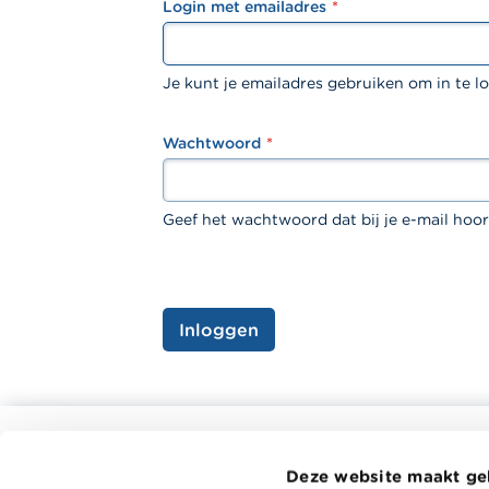
Login met emailadres
textfield
Je kunt je emailadres gebruiken om in te l
Wachtwoord
password
Geef het wachtwoord dat bij je e-mail hoor
Inloggen
Alle rekentools, checklists en meer
Deze website maakt ge
Budget, betalen, lenen en verzekeren
Wikifin.be 