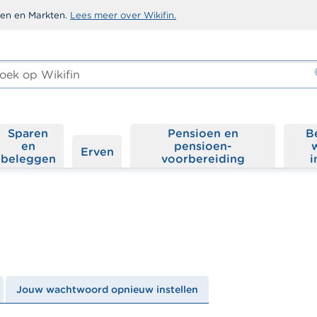
sten en Markten.
Lees meer over Wikifin.
ken
-
Sparen
Pensioen en
B
en
pensioen­
Erven
beleggen
voorbereiding
i
Jouw wachtwoord opnieuw instellen