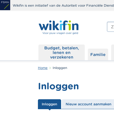
Overslaan
Wikifin is een initiatief van de Autoriteit voor Financiële Dien
en
naar
de
Zoe
edit
inhoud
s
gaan
Budget, betalen,
lenen en
Familie
verzekeren
Home
Inloggen
Inloggen
Primaire
Inloggen
Nieuw account aanmaken
tabs