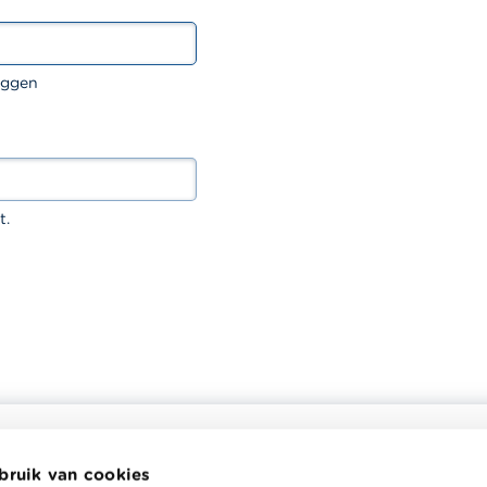
oggen
t.
bruik van cookies
helpt je bij financiële
Wikifin School biedt gratis en h