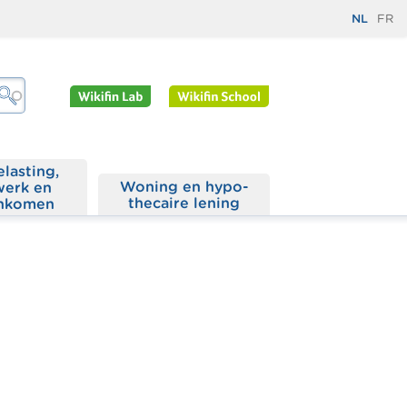
NL
FR
elasting,
Woning en hypo­
werk en
thecaire lening
nkomen