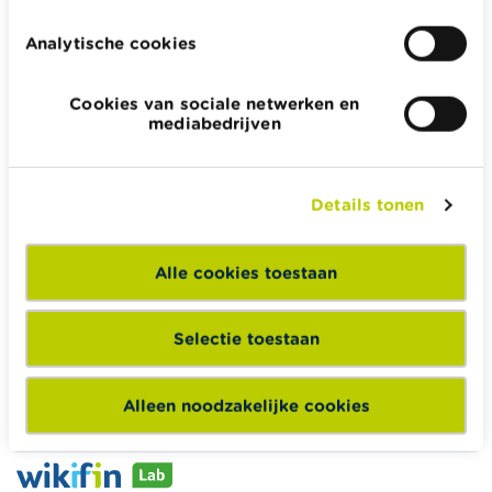
Analytische cookies
Cookies van sociale netwerken en
Wikifin.be helpt je bij financiële beslissingen. Ze stelt gratis
mediabedrijven
betrouwbare en handige informatie ter beschikking,
onafhankelijk van private financiële spelers.
Lees meer over Wikifin
Details tonen
Alle cookies toestaan
Wikifin School biedt gratis en heel divers pedagogisch
lesmateriaal en opleidingen aan leerkrachten om hen te
Selectie toestaan
ondersteunen bij hun lessen financiële educatie.
Naar Wikifin School
Alleen noodzakelijke cookies