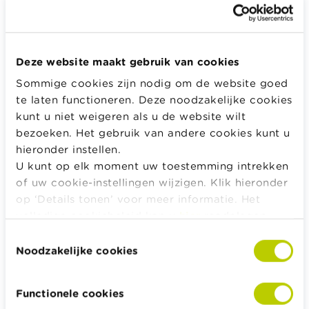
Geef het wachtwoord dat bij je e-mail hoort.
Deze website maakt gebruik van cookies
Sommige cookies zijn nodig om de website goed
Inloggen
te laten functioneren. Deze noodzakelijke cookies
kunt u niet weigeren als u de website wilt
bezoeken. Het gebruik van andere cookies kunt u
hieronder instellen.
Alle rekentools, checklists en meer
U kunt op elk moment uw toestemming intrekken
of uw cookie-instellingen wijzigen. Klik hieronder
Budget, betalen, lenen en verzekeren
op ‘Details tonen’ voor meer informatie. Het
Familie
volledige cookiebeleid kan u
hier
raadplegen.
Sparen en beleggen
Toestemmingsselectie
Erven
Noodzakelijke cookies
Pensioen en pensioenvoorbereiding
Belasting, werk en inkomen
Functionele cookies
Woning en hypothecaire lening