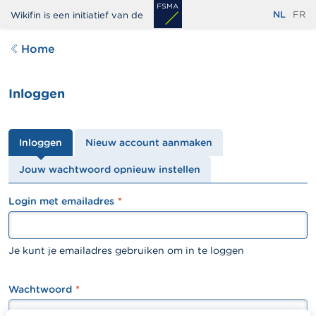
Overslaan
NL
FR
Wikifin is een initiatief van de
en
naar
Home
de
inhoud
Inloggen
gaan
Primaire
Inloggen
Nieuw account aanmaken
tabs
Jouw wachtwoord opnieuw instellen
Login met emailadres
textfield
Je kunt je emailadres gebruiken om in te loggen
Wachtwoord
password