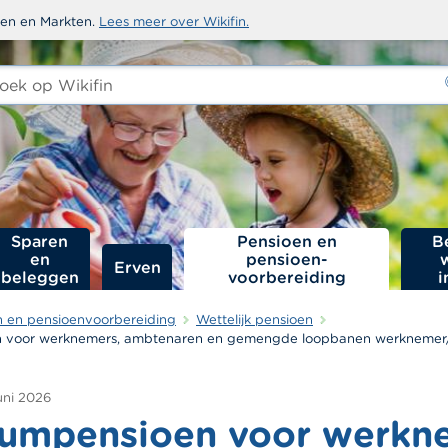
sten en Markten.
Lees meer over Wikifin.
ken
-
Sparen
Pensioen en
B
en
pensioen­
Erven
beleggen
voorbereiding
i
n en pensioenvoorbereiding
Wettelijk pensioen
 voor werknemers, ambtenaren en gemengde loopbanen werknemer/
juni 2026
umpensioen voor werkn