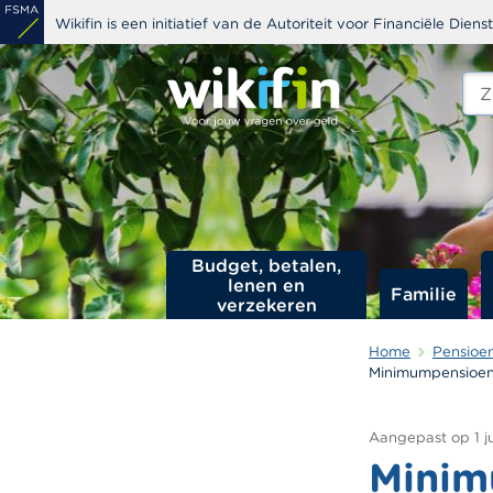
Overslaan
Wikifin is een initiatief van de Autoriteit voor Financiële Dien
en
naar
Zoe
edit
de
s
inhoud
gaan
Budget, betalen,
lenen en
Familie
verzekeren
Home
Pensioe
Minimumpensioen
Aangepast op
1 
Minim