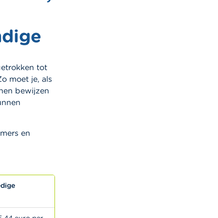
ndige
etrokken tot
 moet je, als
en bewijzen
nnen
emers en
edige