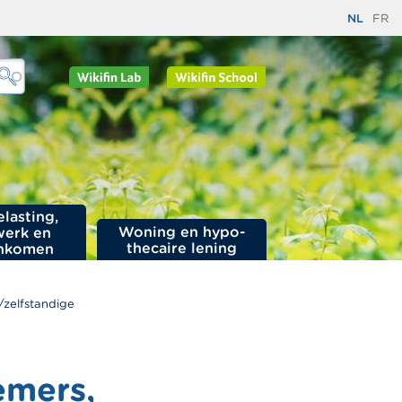
NL
FR
elasting,
Woning en hypo­
werk en
thecaire lening
nkomen
zelfstandige
emers,