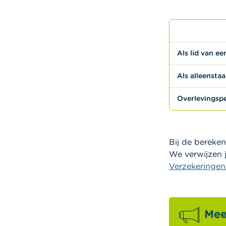
Als lid van ee
Als alleensta
Overlevingsp
Bij de bereke
We verwijzen 
Verzekeringen
Mee