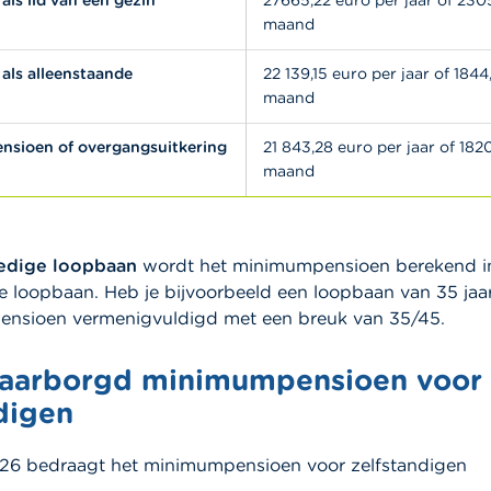
als lid van een gezin
27665,22 euro per jaar of 230
maand
als alleenstaande
22 139,15 euro per jaar of 184
maand
nsioen of overgangsuitkering
21 843,28 euro per jaar of 182
maand
edige loopbaan
wordt het minimumpensioen berekend in
e loopbaan. Heb je bijvoorbeeld een loopbaan van 35 jaa
nsioen vermenigvuldigd met een breuk van 35/45.
aarborgd minimumpensioen voor
digen
26 bedraagt het minimumpensioen voor zelfstandigen