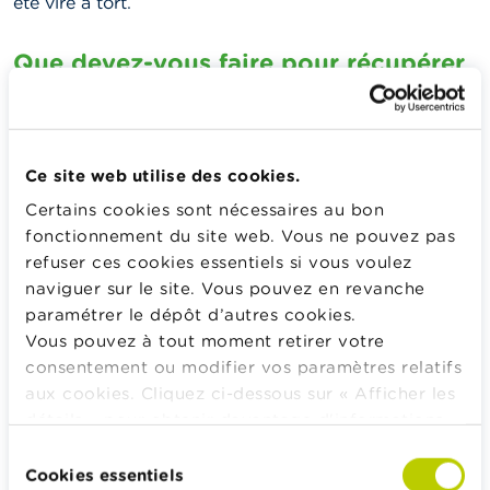
été viré à tort.
Que devez-vous faire pour récupérer
votre argent ?
Conservez les preuves de vos virements.
Si vous
mentionnez toujours le nom et l’adresse du
Ce site web utilise des cookies.
bénéficiaire, bien que cela ne soit pas obligatoire,
Certains cookies sont nécessaires au bon
vous pourrez aisément prouver que le virement
fonctionnement du site web. Vous ne pouvez pas
était destiné à cette personne.
refuser ces cookies essentiels si vous voulez
Lorsque vous ne savez pas à qui vous avez fait le
naviguer sur le site. Vous pouvez en revanche
virement,
contactez votre banque
. Celle-ci
paramétrer le dépôt d’autres cookies.
contactera la banque destinataire pour lui
Vous pouvez à tout moment retirer votre
demander qui a reçu l’argent. Votre banque est en
consentement ou modifier vos paramètres relatifs
effet tenue de faire des efforts raisonnables pour
aux cookies. Cliquez ci-dessous sur « Afficher les
récupérer le montant, et la banque du bénéficiaire
détails » pour obtenir davantage d'informations.
est tenue de collaborer. Si la banque du bénéficiaire
La politique en matière de cookies est
Sélection
refuse de vous fournir les informations pertinentes,
consultable dans son intégralité
ici
.
Cookies essentiels
du