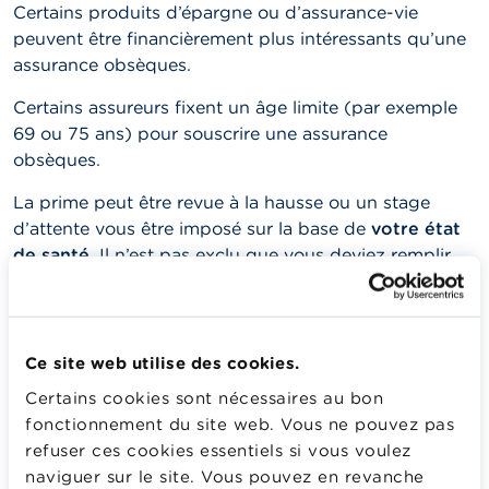
Certains produits d’épargne ou d’assurance-vie
peuvent être financièrement plus intéressants qu’une
assurance obsèques.
Certains assureurs fixent un âge limite (par exemple
69 ou 75 ans) pour souscrire une assurance
obsèques.
La prime peut être revue à la hausse ou un stage
d’attente vous être imposé sur la base de
votre état
de santé
. Il n’est pas exclu que vous deviez remplir
une déclaration de bonne santé et si nécessaire un
questionnaire médical lors de la conclusion du
contrat. En cas de stage d’attente, vous n’êtes pas
couvert si vous décédez à la suite d’une maladie ou
Ce site web utilise des cookies.
d’une cause naturelle pendant ce stage d’attente,
Certains cookies sont nécessaires au bon
sauf si vous décédez dans un accident. Si lors de
fonctionnement du site web. Vous ne pouvez pas
votre décès l’assureur parvient à démontrer que vous
refuser ces cookies essentiels si vous voulez
n’aviez pas correctement décrit votre état de santé
naviguer sur le site. Vous pouvez en revanche