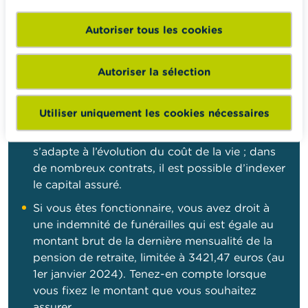
Autoriser tous les cookies
Conseils Wikifin
Autoriser la sélection
Informez-vous auprès de différents assureurs
du montant des primes et de la couverture
offerte par l’assurance.
Utiliser uniquement les cookies nécessaires
Faites en sorte que votre assurance obsèques
s’adapte à l’évolution du coût de la vie ; dans
de nombreux contrats, il est possible d’indexer
le capital assuré.
Si vous êtes fonctionnaire, vous avez droit à
une indemnité de funérailles qui est égale au
montant brut de la dernière mensualité de la
pension de retraite, limitée à 3421,47 euros (au
1er janvier 2024). Tenez-en compte lorsque
vous fixez le montant que vous souhaitez
assurer.