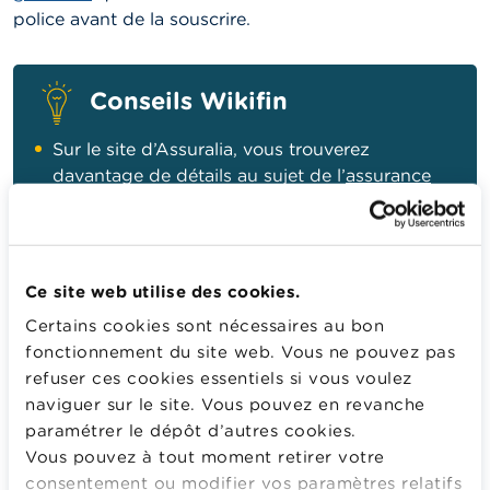
police avant de la souscrire.
Conseils Wikifin
Sur le site d’Assuralia, vous trouverez
davantage de détails au sujet de l’
assurance
vol
.
Attention
, l’assurance habitation ne couvre
pas toujours le vol. Si ce n’est pas le cas, vous
Ce site web utilise des cookies.
pouvez toujours ajouter cette couverture.
Certains cookies sont nécessaires au bon
fonctionnement du site web. Vous ne pouvez pas
refuser ces cookies essentiels si vous voulez
Bon à savoir
naviguer sur le site. Vous pouvez en revanche
paramétrer le dépôt d’autres cookies.
La loi n'oblige pas les propriétaires d’une
Vous pouvez à tout moment retirer votre
habitation à conclure une assurance habitation,
consentement ou modifier vos paramètres relatifs