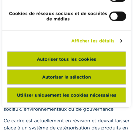
Le SFDR n’oblige pas les fabricants de produits
financiers à prendre en compte des facteurs de
Cookies de réseaux sociaux et de sociétés
durabilité mais leur impose d’alors l’indiquer aux
de médias
investisseurs.
Les règles SFDR contiennent également des normes
de transparence pour des produits financiers à
Afficher les détails
caractère durable. Des produits avec des
caractéristiques ou des objectifs durables devront
Autoriser tous les cookies
fournir plus d’information sur les méthodes utilisées
et devront publier un rapport périodique évaluant la
mesure dans laquelle ces caractéristiques ou objectifs
Autoriser la sélection
ont été atteints.
Cette transparence permet d’évaluer de manière plus
Utiliser uniquement les cookies nécessaires
efficace si le produit correspond à vos critères
sociaux, environnementaux ou de gouvernance.
Ce cadre est actuellement en révision et devrait laisser
place à un système de catégorisation des produits en