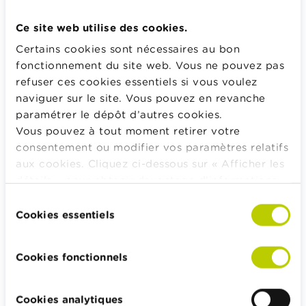
permet de disposer d’un cadre clair et de savoir avec
certitude si une entreprise est durable ou non.
Ce site web utilise des cookies.
L’activité peut contribuer à un ou plusieurs des six
Certains cookies sont nécessaires au bon
objectifs environnementaux :
fonctionnement du site web. Vous ne pouvez pas
refuser ces cookies essentiels si vous voulez
L’atténuation du changement climatique,
naviguer sur le site. Vous pouvez en revanche
L’adaptation au changement climatique,
paramétrer le dépôt d’autres cookies.
L’utilisation durable et la protection des ressources
Vous pouvez à tout moment retirer votre
aquatiques et maritimes,
consentement ou modifier vos paramètres relatifs
aux cookies. Cliquez ci-dessous sur « Afficher les
La transition vers une économie circulaire,
détails » pour obtenir davantage d'informations.
La prévention et le contrôle de la pollution,
La politique en matière de cookies est
Sélection
consultable dans son intégralité
ici
.
La protection et la restauration de la biodiversité et
Cookies essentiels
du
des écosystèmes.
consentement
Cookies fonctionnels
Le règlement SFDR est un cadre de rapport destiné
au secteur financier qui vise à créer plus de
transparence sur la prise en compte de la durabilité.
Cookies analytiques