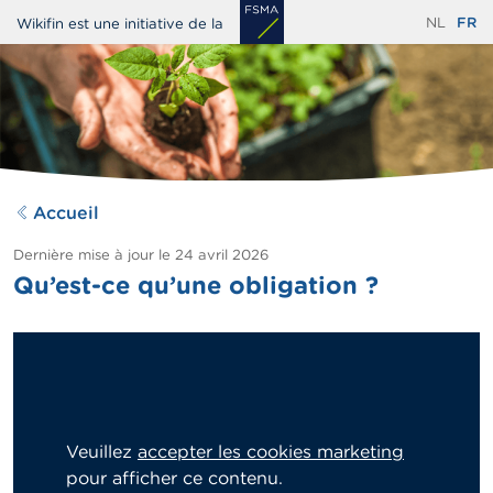
Aller
NL
FR
Wikifin est une initiative de la
au
contenu
principal
Accueil
Dernière mise à jour le
24 avril 2026
Qu’est-ce qu’une obligation ?
Veuillez
accepter les cookies marketing
pour afficher ce contenu.