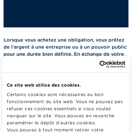
Lorsque vous achetez une obligation, vous prêtez
de l’argent à une entreprise ou à un pouvoir public
pour une durée bien définie. En échange de votre
argent, l’entreprise ou le pouvoir public vous paie
des intérêts. À l’échéance, l’argent prêté vous est
remboursé.
Ce site web utilise des cookies.
L’émission d’obligations, tout comme les crédits
bancaires ou l’émission
d’
actions,
permet donc aux
Certains cookies sont nécessaires au bon
entreprises de disposer d’argent pour se développer.
fonctionnement du site web. Vous ne pouvez pas
refuser ces cookies essentiels si vous voulez
Les pouvoirs publics émettent également des
naviguer sur le site. Vous pouvez en revanche
obligations. En langage courant, on parle notamment
paramétrer le dépôt d’autres cookies.
de «
bon d’État
».
Vous pouvez à tout moment retirer votre