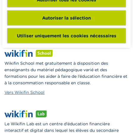
Wikifin.be veut vous aider dans vos décisions financières. Il
met gratuitement à votre disposition une information
indépendante, fiable et pratique. Il est sans aucun lien avec
Autoriser la sélection
les acteurs financiers privés.
En savoir plus sur Wikifin
Utiliser uniquement les cookies nécessaires
Wikifin School met gratuitement à disposition des
enseignants du matériel pédagogique varié et des
formations pour les aider à faire de l’éducation financière et
à la consommation responsable en classe.
Vers Wikifin School
Le Wikifin Lab est un centre d'éducation financière
interactif et digital dans lequel les élèves du secondaire