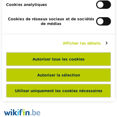
un compte d’épargne
non réglementé
devient,
Cookies analytiques
après retenue du précompte mobilier, un intérêt
de 0,70 %.
Cookies de réseaux sociaux et de sociétés
de médias
Calculateurs, conseils pratiques, checklists
Afficher les détails
Budget, payer, emprunter et assurer
Famille
Autoriser tous les cookies
Épargner et investir
Hériter
Autoriser la sélection
Pension et préparation de la retraite
Impôts, emplois et revenus
Utiliser uniquement les cookies nécessaires
Logement et emprunt hypothécaire