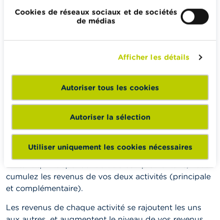
revenus à 1922,16 euros, sachez enfin qu’il n’y a
Cookies de réseaux sociaux et de sociétés
de médias
aucune cotisation sociale à payer.
Les versements anticipés
Afficher les détails
Le fisc encourage les indépendants à verser à
l’avance une partie de leur impôt. Si vous ne le faites
Autoriser tous les cookies
pas, votre impôt sera augmenté. Il vaut dès lors mieux
effectuer des versements anticipés aux impôts, afin
d’éviter cette majoration d’impôt.
Autoriser la sélection
Vos revenus
Utiliser uniquement les cookies nécessaires
En tant qu’indépendant à titre complémentaire, vous
cumulez les revenus de vos deux activités (principale
et complémentaire).
Les revenus de chaque activité se rajoutent les uns
aux autres, et augmentent le niveau de vos revenus.