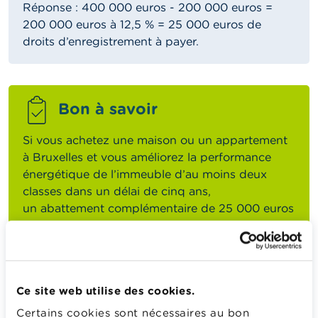
Réponse : 400 000 euros - 200 000 euros =
200 000 euros à 12,5 % = 25 000 euros de
droits d’enregistrement à payer.
Bon à savoir
Si vous achetez une maison ou un appartement
à Bruxelles et vous améliorez la performance
énergétique de l’immeuble d’au moins deux
classes dans un délai de cinq ans,
un abattement complémentaire de 25 000 euros
pour chaque saut de classe énergétique peut
être appliqué. Plus d’informations sur
le
Service
public régional de Bruxelles Fiscalité
.
Ce site web utilise des cookies.
En Région flamande
Certains cookies sont nécessaires au bon