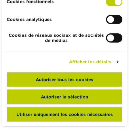
Cookies fonctionnels
retourner contre le bailleur.
Cookies analytiques
Bon à savoir
Cookies de réseaux sociaux et de sociétés
Cette mesure s'applique aux ventes conclues en
de médias
Région bruxelloise depuisle 1er janvier 2024.
Afficher les détails
Calculateurs, conseils pratiques, checklists
Autoriser tous les cookies
Budget, payer, emprunter et assurer
Famille
Autoriser la sélection
Épargner et investir
Hériter
Utiliser uniquement les cookies nécessaires
Pension et préparation de la retraite
Impôts, emplois et revenus