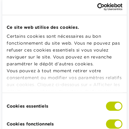
Qu’est-ce qu’un contrat de bail ?
Si nous louons l’habitation familiale, sommes-nous
tous les deux liés par le bail ?
La colocation me tente. Y a-t-il des pièges à éviter ?
Ce site web utilise des cookies.
Certains cookies sont nécessaires au bon
Le droit de préférence pour les locataires bruxellois
fonctionnement du site web. Vous ne pouvez pas
refuser ces cookies essentiels si vous voulez
naviguer sur le site. Vous pouvez en revanche
Calculateurs, conseils pratiques, checklists
paramétrer le dépôt d’autres cookies.
Budget, payer, emprunter et assurer
Vous pouvez à tout moment retirer votre
Famille
consentement ou modifier vos paramètres relatifs
Épargner et investir
aux cookies. Cliquez ci-dessous sur « Afficher les
détails » pour obtenir davantage d'informations.
Hériter
La politique en matière de cookies est
Sélection
Pension et préparation de la retraite
consultable dans son intégralité
ici
.
Cookies essentiels
du
Impôts, emplois et revenus
consentement
Logement et emprunt hypothécaire
Cookies fonctionnels