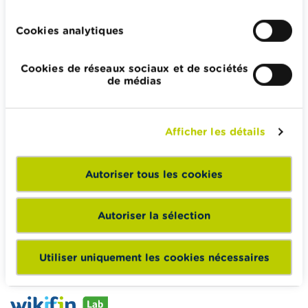
Cookies analytiques
Wikifin.be veut vous aider dans vos décisions financières. Il
met gratuitement à votre disposition une information
Cookies de réseaux sociaux et de sociétés
indépendante, fiable et pratique. Il est sans aucun lien avec
de médias
les acteurs financiers privés.
En savoir plus sur Wikifin
Afficher les détails
Autoriser tous les cookies
Wikifin School met gratuitement à disposition des
enseignants du matériel pédagogique varié et des
Autoriser la sélection
formations pour les aider à faire de l’éducation financière et
à la consommation responsable en classe.
Vers Wikifin School
Utiliser uniquement les cookies nécessaires