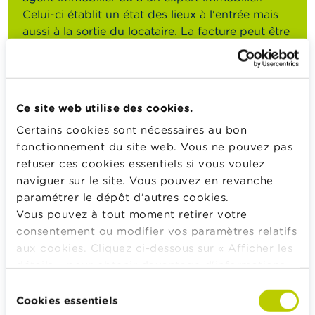
Celui-ci établit un état des lieux à l'entrée mais
aussi à la sortie du locataire. La facture peut être
divisée entre le propriétaire et le locataire mais,
dans la pratique, ce coût est souvent totalement
pris en charge par le locataire.
Ce site web utilise des cookies.
Consultez notre checklist
Certains cookies sont nécessaires au bon
fonctionnement du site web. Vous ne pouvez pas
refuser ces cookies essentiels si vous voulez
Ai-je intérêt à faire un état des lieux ?
naviguer sur le site. Vous pouvez en revanche
paramétrer le dépôt d’autres cookies.
Vous pouvez à tout moment retirer votre
Calculateurs, conseils pratiques, checklists
consentement ou modifier vos paramètres relatifs
Budget, payer, emprunter et assurer
aux cookies. Cliquez ci-dessous sur « Afficher les
détails » pour obtenir davantage d'informations.
Famille
La politique en matière de cookies est
Sélection
Épargner et investir
consultable dans son intégralité
ici
.
Cookies essentiels
du
Hériter