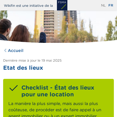
Aller
NL
FR
Wikifin est une initiative de la
au
contenu
principal
Accueil
Dernière mise à jour le
19 mai 2025
Etat des lieux
Checklist - État des lieux
pour une location
La manière la plus simple, mais aussi la plus
coûteuse, de procéder est de faire appel à un
agent immobilier ou à un expert immobilier.