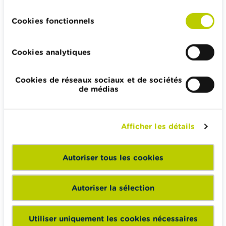
consentement
Pension et préparation de la retraite
Cookies fonctionnels
Impôts, emplois et revenus
Logement et emprunt hypothécaire
Cookies analytiques
Cookies de réseaux sociaux et de sociétés
de médias
Wikifin.be veut vous aider dans vos décisions financières. Il
met gratuitement à votre disposition une information
indépendante, fiable et pratique. Il est sans aucun lien avec
Afficher les détails
les acteurs financiers privés.
En savoir plus sur Wikifin
Autoriser tous les cookies
Autoriser la sélection
Wikifin School met gratuitement à disposition des
enseignants du matériel pédagogique varié et des
Utiliser uniquement les cookies nécessaires
formations pour les aider à faire de l’éducation financière et