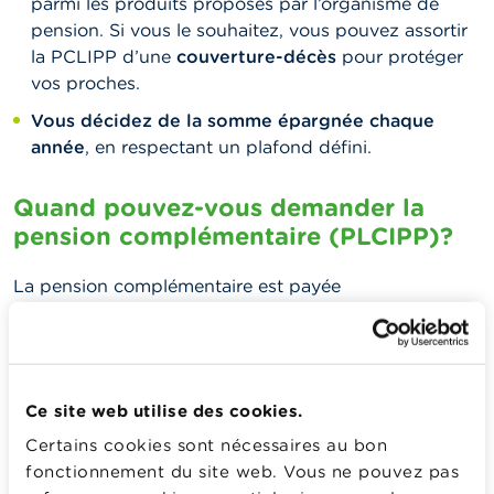
parmi les produits proposés par l’organisme de
pension. Si vous le souhaitez, vous pouvez assortir
la PCLIPP d’une
couverture-décès
pour protéger
vos proches.
Vous décidez de la somme épargnée chaque
année
, en respectant un plafond défini.
Quand pouvez-vous demander la
pension complémentaire (PLCIPP)?
La pension complémentaire est payée
automatiquement dès que vous demandez la pension
légale (anticipée ou pas). L’organisme de pension
vous contactera lorsque votre pension légale prendra
cours afin de procéder au paiement de votre pension
Ce site web utilise des cookies.
complémentaire.
Certains cookies sont nécessaires au bon
Vous pouvez vérifier la date de votre pension légale
fonctionnement du site web. Vous ne pouvez pas
sur
mypension.be
.