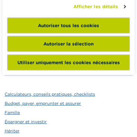
En général, un organisme de pension peut gérer
Afficher les détails
votre argent de deux manières : avec un produit
d'assurance de la
branche 21
ou de la
branche
23
.
Autoriser tous les cookies
Vous pouvez vérifier le montant de vos droits de
pension sur le site internet
mypension.be
.
Autoriser la sélection
L’organisme de pension vous enverra aussi une
fiche de pension pour chaque année où vous
Utiliser uniquement les cookies nécessaires
verserez des primes.
Calculateurs, conseils pratiques, checklists
Budget, payer, emprunter et assurer
Famille
Épargner et investir
Hériter