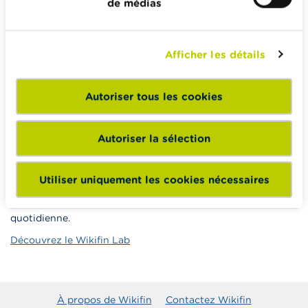
de médias
Wikifin School met gratuitement à disposition des
enseignants du matériel pédagogique varié et des
Afficher les détails
formations pour les aider à faire de l’éducation financière et
à la consommation responsable en classe.
Autoriser tous les cookies
Vers Wikifin School
Autoriser la sélection
Le Wikifin Lab est un centre d'éducation financière
Utiliser uniquement les cookies nécessaires
interactif et digital dans lequel les élèves du secondaire
expérimentent diverses situations financières de la vie
quotidienne.
Découvrez le Wikifin Lab
À propos de Wikifin
Contactez Wikifin