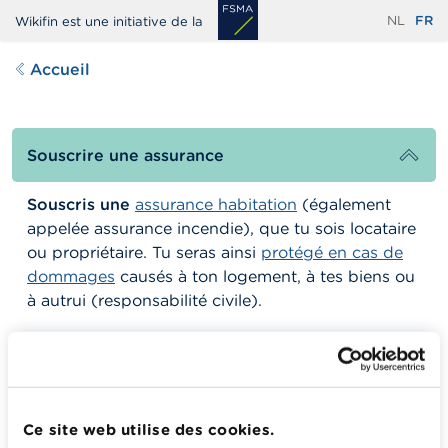
Aller
NL
FR
Wikifin est une initiative de la
au
contenu
Accueil
principal
Souscrire une assurance
Souscris une
assurance habitation
(également
appelée assurance incendie), que tu sois locataire
ou propriétaire. Tu seras ainsi
protégé en cas de
dommages
causés à ton logement, à tes biens ou
à autrui (responsabilité civile).
Que faire en cas de sinistre ?
Calculateurs, conseils pratiques, checklists
Ce site web utilise des cookies.