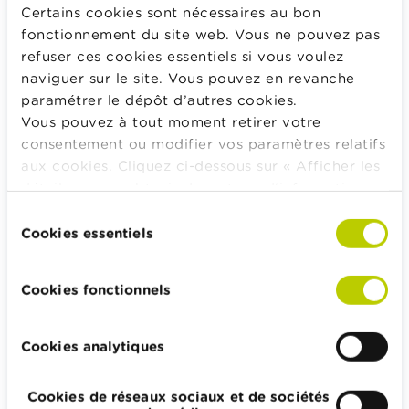
Budget, payer, emprunter et assurer
Certains cookies sont nécessaires au bon
Famille
fonctionnement du site web. Vous ne pouvez pas
refuser ces cookies essentiels si vous voulez
Épargner et investir
naviguer sur le site. Vous pouvez en revanche
Hériter
paramétrer le dépôt d’autres cookies.
Pension et préparation de la retraite
Vous pouvez à tout moment retirer votre
Impôts, emplois et revenus
consentement ou modifier vos paramètres relatifs
aux cookies. Cliquez ci-dessous sur « Afficher les
Logement et emprunt hypothécaire
détails » pour obtenir davantage d'informations.
La politique en matière de cookies est
Sélection
consultable dans son intégralité
ici
.
Cookies essentiels
du
consentement
Wikifin.be veut vous aider dans vos décisions financières. Il
met gratuitement à votre disposition une information
Cookies fonctionnels
indépendante, fiable et pratique. Il est sans aucun lien avec
les acteurs financiers privés.
Cookies analytiques
En savoir plus sur Wikifin
Cookies de réseaux sociaux et de sociétés