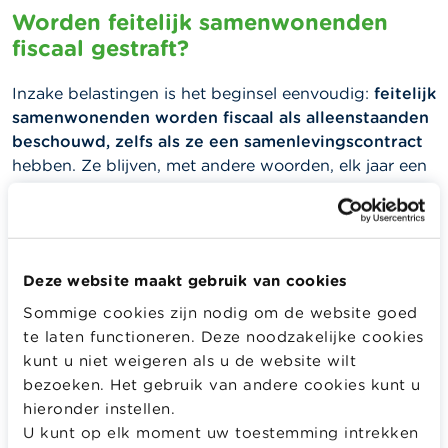
Worden feitelijk samenwonenden
fiscaal gestraft?
Inzake belastingen is het beginsel eenvoudig:
feitelijk
samenwonenden worden fiscaal als alleenstaanden
beschouwd, zelfs als ze een samenlevingscontract
hebben.
Ze blijven, met andere woorden, elk jaar een
afzonderlijke belastingaangifte indienen en zijn dus
niet hoofdelijk aansprakelijk voor elkaars
belastingschulden.
Deze website maakt gebruik van cookies
Kinderen ten laste
Sommige cookies zijn nodig om de website goed
te laten functioneren. Deze noodzakelijke cookies
Feitelijk samenwonenden
kunnen jaarlijks kiezen
wie
kunt u niet weigeren als u de website wilt
van beide partners hun gezamenlijk(e) kind(eren) ten
bezoeken. Het gebruik van andere cookies kunt u
laste neemt.
hieronder instellen.
De partner die de kinderen ten laste neemt, geniet
U kunt op elk moment uw toestemming intrekken