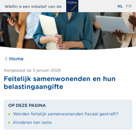
Overslaan
NL
FR
Wikifin is een initiatief van de
en
naar
de
inhoud
gaan
Home
Aangepast op
5 januari 2026
Feitelijk samenwonenden en hun
belastingaangifte
OP DEZE PAGINA
Worden feitelijk samenwonenden fiscaal gestraft?
Kinderen ten laste