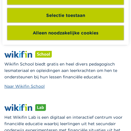
Wikifin.be helpt je bij financiële beslissingen. Ze stelt gratis
Selectie toestaan
betrouwbare en handige informatie ter beschikking,
onafhankelijk van private financiële spelers.
Alleen noodzakelijke cookies
Lees meer over Wikifin
Wikifin School biedt gratis en heel divers pedagogisch
lesmateriaal en opleidingen aan leerkrachten om hen te
ondersteunen bij hun lessen financiële educatie.
Naar Wikifin School
Het Wikifin Lab is een digitaal en interactief centrum voor
financiële educatie waarbij leerlingen uit het secundair
onderwijs experimenteren met financiële situaties uit het