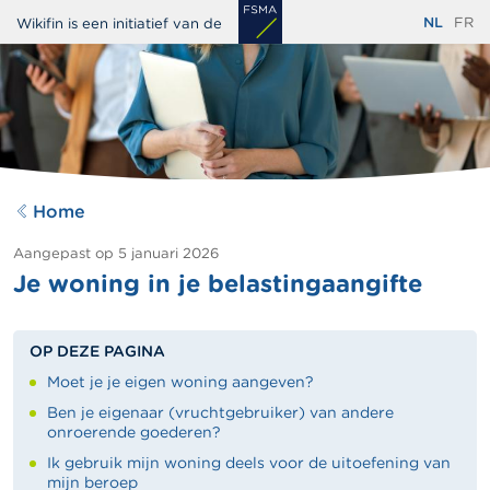
Overslaan
NL
FR
Wikifin is een initiatief van de
en
naar
de
inhoud
gaan
Home
Aangepast op
5 januari 2026
Je woning in je belastingaangifte
OP DEZE PAGINA
Moet je je eigen woning aangeven?
Ben je eigenaar (vruchtgebruiker) van andere
onroerende goederen?
Ik gebruik mijn woning deels voor de uitoefening van
mijn beroep