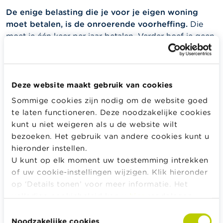
De enige belasting die je voor je eigen woning
moet betalen, is de onroerende voorheffing.
Die
moet je één keer per jaar betalen. Verder hoef je geen
aanvullende personenbelasting te betalen. Het
kadastraal inkomen van de eigen woning is immers
vrijgesteld, en dus hoef je dat niet op je
belastingaangifte te vermelden.
Deze website maakt gebruik van cookies
Sommige cookies zijn nodig om de website goed
Ben je eigenaar (vruchtgebruiker)
te laten functioneren. Deze noodzakelijke cookies
van andere onroerende goederen?
kunt u niet weigeren als u de website wilt
bezoeken. Het gebruik van andere cookies kunt u
Je moet het kadastraal inkomen (en/of de
hieronder instellen.
huurgelden) van die onroerende goederen aangeven,
U kunt op elk moment uw toestemming intrekken
ongeacht of het om een grond, een huis, een
of uw cookie-instellingen wijzigen. Klik hieronder
appartement, een studentenkot, … gaat.
op ‘Details tonen’ voor meer informatie. Het
volledige cookiebeleid kan u
hier
raadplegen.
Toestemmingsselectie
Weetje
Noodzakelijke cookies