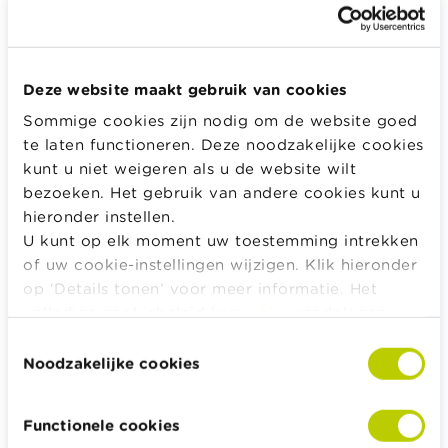
Hoe wordt de schadevergoeding
berekend?
Deze website maakt gebruik van cookies
Na verlies of diefstal van je bagage wordt de
Sommige cookies zijn nodig om de website goed
schadevergoeding berekend op basis van de
te laten functioneren. Deze noodzakelijke cookies
aankoopwaarde van de verloren spullen. Kijk daarbij
kunt u niet weigeren als u de website wilt
goed de voorwaarden van verschillende
bezoeken. Het gebruik van andere cookies kunt u
bagageverzekeringen na om te weten welke
hieronder instellen.
goederen verzekerd zijn, voor welk bedrag en welk
U kunt op elk moment uw toestemming intrekken
bewijs er wordt gevraagd bij een schadegeval.
of uw cookie-instellingen wijzigen. Klik hieronder
op ‘Details tonen’ voor meer informatie. Het
volledige cookiebeleid kan u
hier
raadplegen.
Wikifin-tip
Toestemmingsselectie
Noodzakelijke cookies
Vergelijk welke goederen de verschillende
verzekeraars al dan niet verzekeren vóór je een
Functionele cookies
bagageverzekering afsluit en welke bewijzen