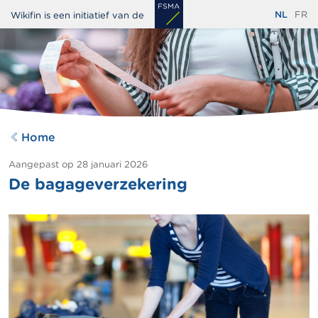
Overslaan
NL
FR
Wikifin is een initiatief van de
en
naar
de
inhoud
gaan
Home
Aangepast op
28 januari 2026
De bagageverzekering