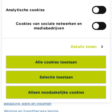
worden gevraagd bij een schadegeval.
Analytische cookies
Cookies van sociale netwerken en
GERELATEERDE INHOUD
mediabedrijven
Reisannuleringsverzekering
Details tonen
Alle rekentools, checklists en meer
Alle cookies toestaan
Budget, betalen, lenen en verzekeren
Familie
Selectie toestaan
Sparen en beleggen
Erven
Alleen noodzakelijke cookies
Pensioen en pensioenvoorbereiding
Belasting, werk en inkomen
Woning en hypothecaire lening