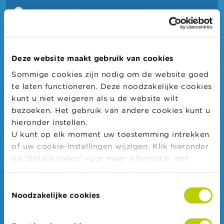
Eerder niet akkoord
Helemaal niet akkoord
Deze website maakt gebruik van cookies
Niet van toepassing/ik nam niet deel aan de Wikifin
Quiz
Sommige cookies zijn nodig om de website goed
te laten functioneren. Deze noodzakelijke cookies
kunt u niet weigeren als u de website wilt
De communicatie over de quiz door Wikifin
bezoeken. Het gebruik van andere cookies kunt u
verliep goed:
hieronder instellen.
U kunt op elk moment uw toestemming intrekken
Helemaal akkoord
of uw cookie-instellingen wijzigen. Klik hieronder
op ‘Details tonen’ voor meer informatie. Het
Eerder akkoord
volledige cookiebeleid kan u
hier
raadplegen.
Eerder niet akkoord
Toestemmingsselectie
Noodzakelijke cookies
Helemaal niet akkoord