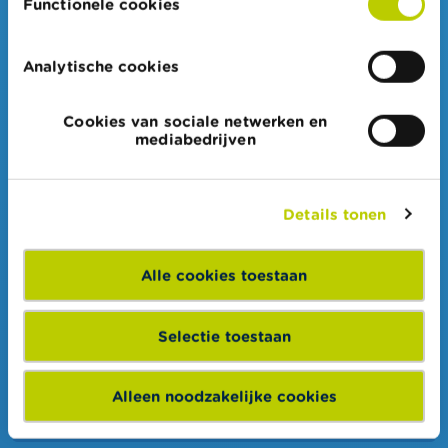
Functionele cookies
Niet van toepassing/ik nam niet deel aan de Wikifin
Quiz
Analytische cookies
De te winnen prijzen zijn aangepast aan
mijn leerlingen en motiveerden hen om te
Cookies van sociale netwerken en
mediabedrijven
spelen:
Helemaal akkoord
Details tonen
Eerder akkoord
Alle cookies toestaan
Eerder niet akkoord
Helemaal niet akkoord
Selectie toestaan
Niet van toepassing/ik nam niet deel aan de Wikifin
Alleen noodzakelijke cookies
Quiz