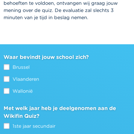
behoeften te voldoen, ontvangen wij graag jouw
mening over de quiz. De evaluatie zal slechts 3
minuten van je tijd in beslag nemen.
Waar bevindt jouw school zich?
Brussel
Vlaanderen
Wallonië
Met welk jaar heb je deelgenomen aan de
Wikifin Quiz?
1ste jaar secundair