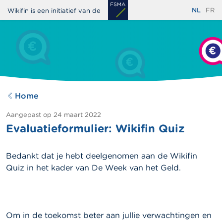
Overslaan
NL
FR
Wikifin is een initiatief van de
en
naar
de
inhoud
gaan
Home
Aangepast op
24 maart 2022
Evaluatieformulier: Wikifin Quiz
Bedankt dat je hebt deelgenomen aan de Wikifin
Quiz in het kader van De Week van het Geld.
Om in de toekomst beter aan jullie verwachtingen en