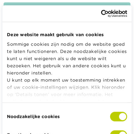
Wanneer wordt de intrest uitbetaald?
Deze website maakt gebruik van cookies
Wat betekent basisrente?
Sommige cookies zijn nodig om de website goed
te laten functioneren. Deze noodzakelijke cookies
kunt u niet weigeren als u de website wilt
Wat betekent getrouwheidspremie?
bezoeken. Het gebruik van andere cookies kunt u
hieronder instellen.
U kunt op elk moment uw toestemming intrekken
Wat betekent valutadatum?
of uw cookie-instellingen wijzigen. Klik hieronder
op ‘Details tonen’ voor meer informatie. Het
volledige cookiebeleid kan u
hier
raadplegen.
Toestemmingsselectie
Wat zijn ratings van ratingbureaus precies?
Noodzakelijke cookies