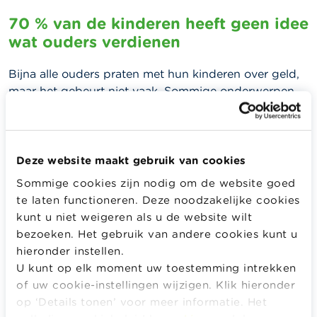
70 % van de kinderen heeft geen idee
wat ouders verdienen
Bijna alle ouders praten met hun kinderen over geld,
maar het gebeurt niet vaak. Sommige onderwerpen
zoals loon worden minder gemakkelijk aangesneden.
Recent onderzoek leerde dat veel schoolverlaters hun
eerste loon te hoog inschatten. Door ook over dit
onderwerp binnen het gezin te praten, zorgen ouders
Deze website maakt gebruik van cookies
ervoor dat hun kinderen een meer realistisch
Sommige cookies zijn nodig om de website goed
perspectief krijgen op hun eerste job. Uit het
te laten functioneren. Deze noodzakelijke cookies
onderzoek blijkt dat 70 % van de kinderen geen weet
kunt u niet weigeren als u de website wilt
heeft hoeveel hun ouders ongeveer verdienen.
bezoeken. Het gebruik van andere cookies kunt u
hieronder instellen.
"Hotel mama" blijft niet gratis
U kunt op elk moment uw toestemming intrekken
of uw cookie-instellingen wijzigen. Klik hieronder
Tweederde van de ouders vindt dat inwonende
op ‘Details tonen’ voor meer informatie. Het
kinderen met een job moeten bijdragen voor kost en