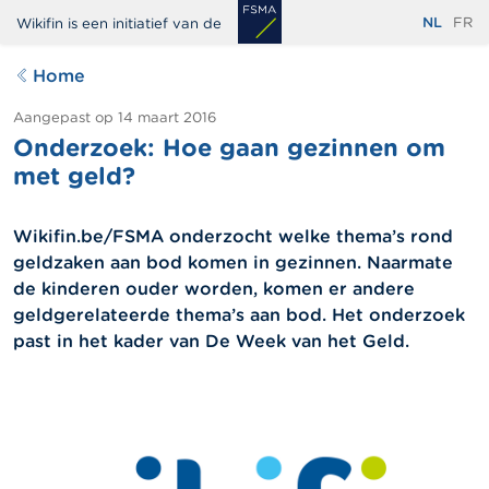
Overslaan
NL
FR
Wikifin is een initiatief van de
en
naar
Home
de
inhoud
Aangepast op
14 maart 2016
Onderzoek: Hoe gaan gezinnen om
gaan
met geld?
Wikifin.be/FSMA onderzocht welke thema’s rond
geldzaken aan bod komen in gezinnen. Naarmate
de kinderen ouder worden, komen er andere
geldgerelateerde thema’s aan bod. Het onderzoek
past in het kader van De Week van het Geld.